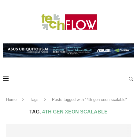
Home
Tags
Posts tagged with "4th gen xeon scalable"
TAG:
4TH GEN XEON SCALABLE