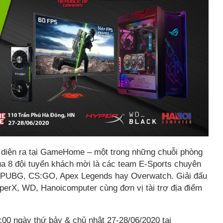
ẽ diện ra tại GameHome – một trong những chuỗi phòng
ủa 8 đội tuyển khách mời là các team E-Sports chuyên
 PUBG, CS:GO, Apex Legends hay Overwatch. Giải đấu
erX, WD, Hanoicomputer cùng đơn vị tài trợ địa điểm
:00 ngày thứ bảy & chủ nhật 27-28/06/2020 tại