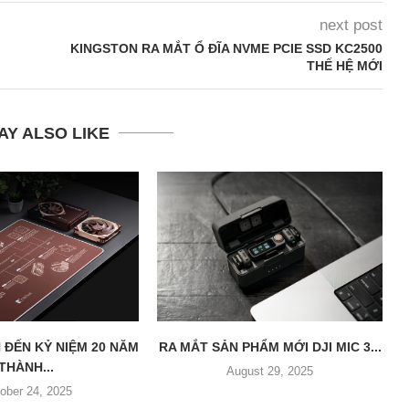
next post
KINGSTON RA MẮT Ổ ĐĨA NVME PCIE SSD KC2500
THẾ HỆ MỚI
AY ALSO LIKE
 ĐẾN KỶ NIỆM 20 NĂM
RA MẮT SẢN PHẨM MỚI DJI MIC 3...
THÀNH...
August 29, 2025
ober 24, 2025