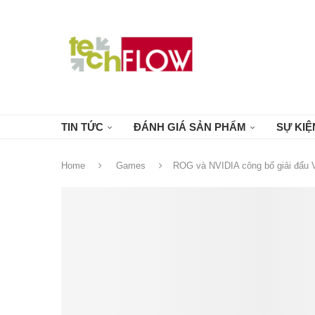
TIN TỨC
ĐÁNH GIÁ SẢN PHẨM
SỰ KIỆ
Home
Games
ROG và NVIDIA công bố giải đấu Val