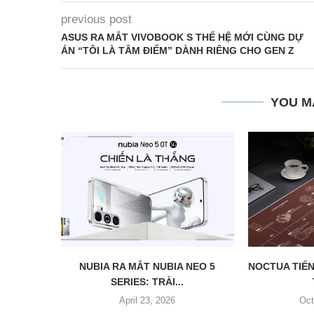
previous post
ASUS RA MẮT VIVOBOOK S THẾ HỆ MỚI CÙNG DỰ
ÁN “TÔI LÀ TÂM ĐIỂM” DÀNH RIÊNG CHO GEN Z
YOU M
NUBIA RA MẮT NUBIA NEO 5
NOCTUA TIẾN
SERIES: TRẢI...
April 23, 2026
Oct