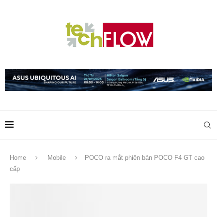
Home
Mobile
POCO ra mắt phiên bản POCO F4 GT cao
cấp