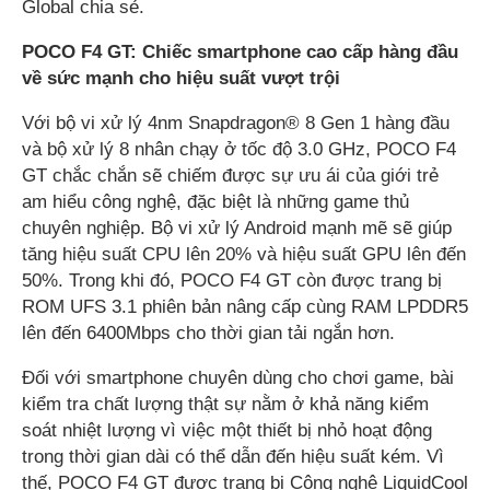
Global chia sẻ.
POCO F4 GT: Chiếc smartphone cao cấp
hàng đầu
về sức mạnh
cho hiệu suất vượt trội
Với bộ vi xử lý 4nm Snapdragon® 8 Gen 1 hàng đầu
và bộ xử lý 8 nhân chạy ở tốc độ 3.0 GHz, POCO F4
GT chắc chắn sẽ chiếm được sự ưu ái của giới trẻ
am hiểu công nghệ, đặc biệt là những game thủ
chuyên nghiệp. Bộ vi xử lý Android mạnh mẽ sẽ giúp
tăng hiệu suất CPU lên 20% và hiệu suất GPU lên đến
50%. Trong khi đó, POCO F4 GT còn được trang bị
ROM UFS 3.1 phiên bản nâng cấp cùng RAM LPDDR5
lên đến 6400Mbps cho thời gian tải ngắn hơn.
Đối với smartphone chuyên dùng cho chơi game, bài
kiểm tra chất lượng thật sự nằm ở khả năng kiểm
soát nhiệt lượng vì việc một thiết bị nhỏ hoạt động
trong thời gian dài có thể dẫn đến hiệu suất kém. Vì
thế, POCO F4 GT được trang bị Công nghệ LiquidCool