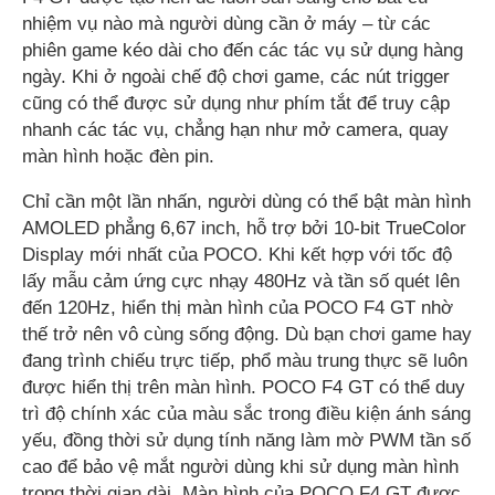
nhiệm vụ nào mà người dùng cần ở máy – từ các
phiên game kéo dài cho đến các tác vụ sử dụng hàng
ngày. Khi ở ngoài chế độ chơi game, các nút trigger
cũng có thể được sử dụng như phím tắt để truy cập
nhanh các tác vụ, chẳng hạn như mở camera, quay
màn hình hoặc đèn pin.
Chỉ cần một lần nhấn, người dùng có thể bật màn hình
AMOLED phẳng 6,67 inch, hỗ trợ bởi 10-bit TrueColor
Display mới nhất của POCO. Khi kết hợp với tốc độ
lấy mẫu cảm ứng cực nhạy 480Hz và tần số quét lên
đến 120Hz, hiển thị màn hình của POCO F4 GT nhờ
thế trở nên vô cùng sống động. Dù bạn chơi game hay
đang trình chiếu trực tiếp, phổ màu trung thực sẽ luôn
được hiển thị trên màn hình. POCO F4 GT có thể duy
trì độ chính xác của màu sắc trong điều kiện ánh sáng
yếu, đồng thời sử dụng tính năng làm mờ PWM tần số
cao để bảo vệ mắt người dùng khi sử dụng màn hình
trong thời gian dài. Màn hình của POCO F4 GT được