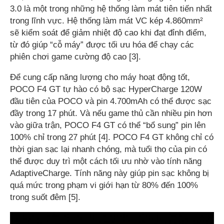
3.0 là một trong những hệ thống làm mát tiên tiến nhất
trong lĩnh vực. Hệ thống làm mát VC kép 4.860mm²
sẽ kiểm soát để giảm nhiệt độ cao khi đạt đỉnh điểm,
từ đó giúp “cỗ máy” được tối ưu hóa để chạy các
phiên chơi game cường độ cao [3].
Để cung cấp năng lượng cho máy hoạt động tốt,
POCO F4 GT tự hào có bộ sạc HyperCharge 120W
đầu tiên của POCO và pin 4.700mAh có thể được sạc
đầy trong 17 phút. Và nếu game thủ cần nhiều pin hơn
vào giữa trận, POCO F4 GT có thể “bổ sung” pin lên
100% chỉ trong 27 phút [4]. POCO F4 GT không chỉ có
thời gian sạc lại nhanh chóng, mà tuổi thọ của pin có
thể được duy trì một cách tối ưu nhờ vào tính năng
AdaptiveCharge. Tính năng này giúp pin sạc không bị
quá mức trong phạm vi giới hạn từ 80% đến 100%
trong suốt đêm [5].