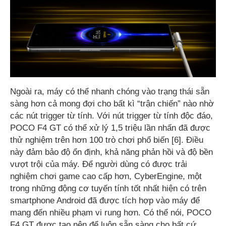
Ngoài ra, máy có thể nhanh chóng vào trạng thái sẵn
sàng hơn cả mong đợi cho bất kì “trận chiến” nào nhờ
các nút trigger từ tính. Với nút trigger từ tính độc đáo,
POCO F4 GT có thể xử lý 1,5 triệu lần nhấn đã được
thử nghiệm trên hơn 100 trò chơi phổ biến [6]. Điều
này đảm bảo độ ổn định, khả năng phản hồi và độ bền
vượt trội của máy. Để người dùng có được trải
nghiệm chơi game cao cấp hơn, CyberEngine, một
trong những động cơ tuyến tính tốt nhất hiện có trên
smartphone Android đã được tích hợp vào máy để
mang đến nhiều phạm vi rung hơn. Có thể nói, POCO
F4 GT được tạo nên để luôn sẵn sàng cho bất cứ