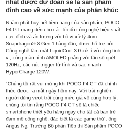
nhất được dự đoán sẽ là sản phẩm
đỉnh cao về sức mạnh của phân khúc
Nhằm phát huy hết tiềm năng của sản phẩm, POCO
F4 GT mang đến cho các tín đồ công nghệ hiệu suất
cực đỉnh và ấn tượng với bộ vi xử lý 4nm
Snapdragon® 8 Gen 1 hàng đầu, được hỗ trợ bởi
Công nghệ làm mát LiquidCool 3.0 xử lí vô cùng tinh
vi, cùng màn hình AMOLED phẳng với tần số quét
120Hz, các nút trigger từ tính và sạc nhanh
HyperCharge 120W.
“Chúng tôi rất vui mừng khi POCO F4 GT đã chính
thức được ra mắt ngày hôm nay. Với trải nghiệm
người dùng vượt trội cùng mức giá vô cùng hợp lý,
chúng tôi tin rằng POCO F4 GT sẽ là chiếc
smartphone thiết yếu hàng ngày cho tất cả bạn trẻ
đam mê công nghệ, đặc biệt là các game thủ”, ông
Angus Ng, Trưởng Bộ phận Tiếp thị Sản phẩm POCO