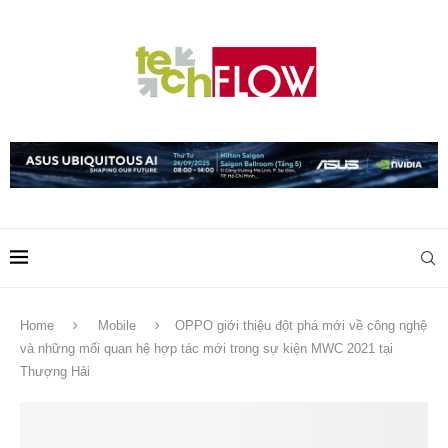
Home
Mobile
OPPO giới thiệu đột phá mới về công nghệ
và những mối quan hệ hợp tác mới trong sự kiện MWC 2021 tại
Thượng Hải