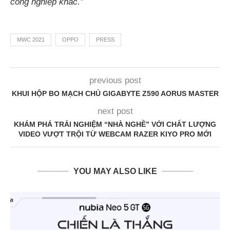
công nghiệp khác.”
MWC 2021
OPPO
PRESS
previous post
KHUI HỘP BO MẠCH CHỦ GIGABYTE Z590 AORUS MASTER
next post
KHÁM PHÁ TRẢI NGHIỆM “NHÀ NGHỀ” VỚI CHẤT LƯỢNG
VIDEO VƯỢT TRỘI TỪ WEBCAM RAZER KIYO PRO MỚI
YOU MAY ALSO LIKE