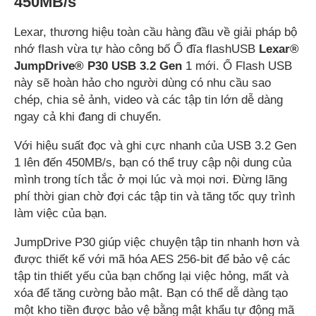
450MB/s
Lexar, thương hiệu toàn cầu hàng đầu về giải pháp bộ
nhớ flash vừa tự hào công bố Ổ đĩa flashUSB
Lexar®
JumpDrive® P30 USB 3.2 Gen
1 mới. Ổ Flash USB
này sẽ hoàn hảo cho người dùng có nhu cầu sao
chép, chia sẻ ảnh, video và các tập tin lớn dễ dàng
ngay cả khi đang di chuyển.
Với hiệu suất đọc và ghi cực nhanh của USB 3.2 Gen
1 lên đến 450MB/s, bạn có thể truy cập nội dung của
mình trong tích tắc ở mọi lúc và mọi nơi. Đừng lãng
phí thời gian chờ đợi các tập tin và tăng tốc quy trình
làm việc của bạn.
JumpDrive P30 giúp việc chuyện tập tin nhanh hơn và
được thiết kế với mã hóa AES 256-bit để bảo vệ các
tập tin thiết yếu của bạn chống lại việc hỏng, mất và
xóa để tăng cường bảo mật. Bạn có thể dễ dàng tạo
một kho tiền được bảo vệ bằng mật khẩu tự động mã