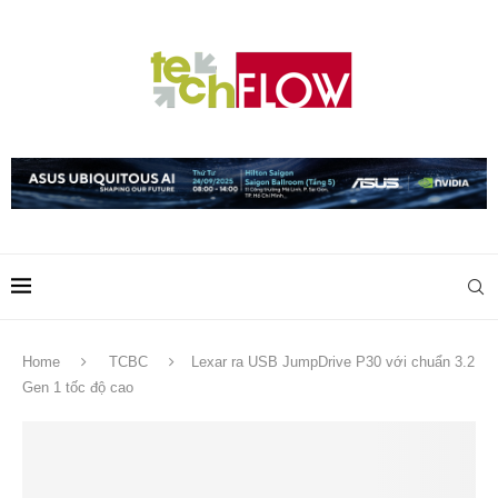
Home
TCBC
Lexar ra USB JumpDrive P30 với chuẩn 3.2
Gen 1 tốc độ cao