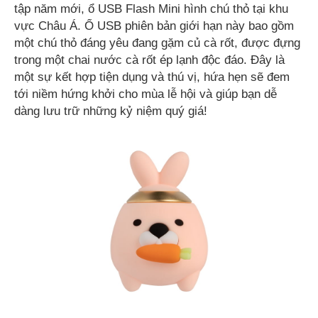
tập năm mới, ổ USB Flash Mini hình chú thỏ tại khu
vực Châu Á. Ổ USB phiên bản giới hạn này bao gồm
một chú thỏ đáng yêu đang gặm củ cà rốt, được đựng
trong một chai nước cà rốt ép lạnh độc đáo. Đây là
một sự kết hợp tiện dụng và thú vị, hứa hẹn sẽ đem
tới niềm hứng khởi cho mùa lễ hội và giúp bạn dễ
dàng lưu trữ những kỷ niệm quý giá!