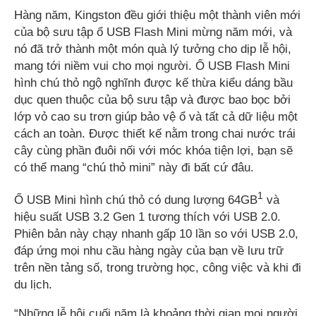
Hàng năm, Kingston đều giới thiệu một thành viên mới
của bộ sưu tập ổ USB Flash Mini mừng năm mới, và
nó đã trở thành một món quà lý tưởng cho dịp lễ hội,
mang tới niềm vui cho mọi người. Ổ USB Flash Mini
hình chú thỏ ngộ nghĩnh được kế thừa kiểu dáng bầu
dục quen thuộc của bộ sưu tập và được bao bọc bởi
lớp vỏ cao su trơn giúp bảo vệ ổ và tất cả dữ liệu một
cách an toàn. Được thiết kế nằm trong chai nước trái
cây cùng phần đuôi nối với móc khóa tiện lợi, bạn sẽ
có thể mang “chú thỏ mini” này đi bất cứ đâu.
1
Ổ USB Mini hình chú thỏ có dung lượng 64GB
và
hiệu suất USB 3.2 Gen 1 tương thích với USB 2.0.
Phiên bản này chạy nhanh gấp 10 lần so với USB 2.0,
đáp ứng mọi nhu cầu hàng ngày của bạn về lưu trữ
trên nền tảng số, trong trường học, công việc và khi đi
du lịch.
“Những lễ hội cuối năm là khoảng thời gian mọi người