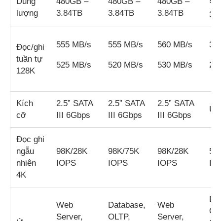
96
Dung
480GB –
480GB –
480GB –
lượng
3.84TB
3.84TB
3.84TB
3.
555 MB/s
555 MB/s
560 MB/s
31
Đọc/ghi
tuần tự
525 MB/s
520 MB/s
530 MB/s
28
128K
Kích
2.5” SATA
2.5” SATA
2.5” SATA
U.
cỡ
III 6Gbps
III 6Gbps
III 6Gbps
Đọc ghi
ngẫu
98K/28K
98K/75K
98K/28K
54
nhiên
IOPS
IOPS
IOPS
IO
4K
Da
Web
Database,
Web
OL
Server,
OLTP,
Server,