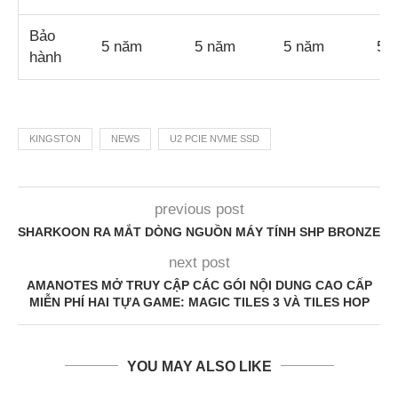
Bảo
5 năm
5 năm
5 năm
5 
hành
KINGSTON
NEWS
U2 PCIE NVME SSD
previous post
SHARKOON RA MẮT DÒNG NGUỒN MÁY TÍNH SHP BRONZE
next post
AMANOTES MỞ TRUY CẬP CÁC GÓI NỘI DUNG CAO CẤP
MIỄN PHÍ HAI TỰA GAME: MAGIC TILES 3 VÀ TILES HOP
YOU MAY ALSO LIKE