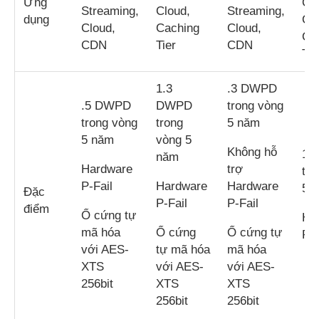
Ứng
CD
Streaming,
Cloud,
Streaming,
dụng
Clo
Cloud,
Caching
Cloud,
Ca
CDN
Tier
CDN
Tie
1.3
.3 DWPD
.5 DWPD
DWPD
trong vòng
trong vòng
trong
5 năm
5 năm
vòng 5
Không hỗ
1 
năm
Hardware
trợ
tro
P-Fail
Hardware
Hardware
5 
Đặc
P-Fail
P-Fail
điểm
Ổ cứng tự
Ha
mã hóa
Ổ cứng
Ổ cứng tự
P-F
với AES-
tự mã hóa
mã hóa
XTS
với AES-
với AES-
256bit
XTS
XTS
256bit
256bit