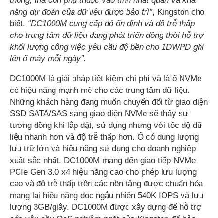
thông, mà còn phụ thuộc vào tính nhất quán và khả
năng dự đoán của dữ liệu được bảo trì”
, Kingston cho
biết.
“DC1000M cung cấp độ ổn định và độ trễ thấp
cho trung tâm dữ liệu đang phát triển đồng thời hỗ trợ
khối lượng công việc yêu cầu độ bền cho 1DWPD ghi
lên ổ máy mỗi ngày”.
DC1000M là giải pháp tiết kiệm chi phí và là ổ NVMe
có hiệu năng mạnh mẽ cho các trung tâm dữ liệu.
Những khách hàng đang muốn chuyển đổi từ giao diện
SSD SATA/SAS sang giao diện NVMe sẽ thấy sự
tương đồng khi lắp đặt, sử dụng nhưng với tốc độ dữ
liệu nhanh hơn và độ trễ thấp hơn. Ổ có dung lượng
lưu trữ lớn và hiệu năng sử dụng cho doanh nghiệp
xuất sắc nhất. DC1000M mang đến giao tiếp NVMe
PCIe Gen 3.0 x4 hiệu năng cao cho phép lưu lượng
cao và độ trễ thấp trên các nền tảng được chuẩn hóa
mang lại hiệu năng đọc ngẫu nhiên 540K IOPS và lưu
lượng 3GB/giây. DC1000M được xây dựng để hỗ trợ