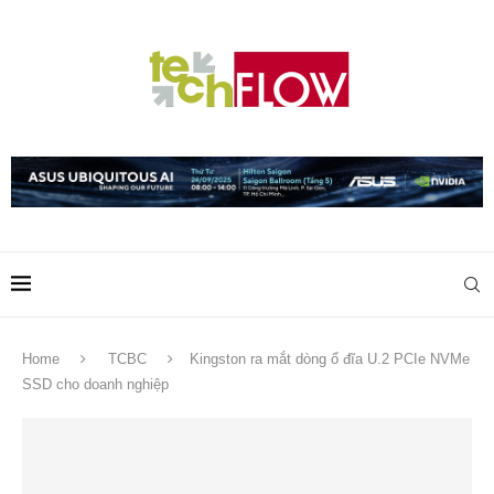
Home
TCBC
Kingston ra mắt dòng ổ đĩa U.2 PCIe NVMe
SSD cho doanh nghiệp