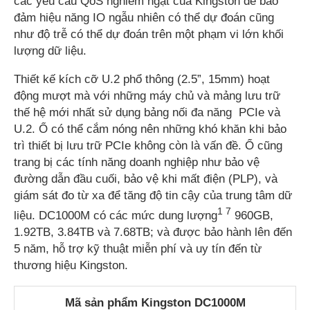
các yêu cầu QoS nghiêm ngặt của Kingston để bảo
đảm hiệu năng IO ngẫu nhiên có thể dự đoán cũng
như độ trễ có thể dự đoán trên một phạm vi lớn khối
lượng dữ liệu.
Thiết kế kích cỡ U.2 phổ thông (2.5”, 15mm) hoạt
động mượt mà với những máy chủ và mảng lưu trữ
thế hệ mới nhất sử dụng bảng nối đa năng PCIe và
U.2. Ổ có thể cắm nóng nên những khó khăn khi bảo
trì thiết bị lưu trữ PCIe không còn là vấn đề. Ổ cũng
trang bị các tính năng doanh nghiệp như bảo vệ
đường dẫn đầu cuối, bảo vệ khi mất điện (PLP), và
giám sát đo từ xa để tăng độ tin cậy của trung tâm dữ
1 7
liệu. DC1000M có các mức dung lượng
960GB,
1.92TB, 3.84TB và 7.68TB; và được bảo hành lên đến
5 năm, hỗ trợ kỹ thuật miễn phí và uy tín đến từ
thương hiệu Kingston.
Mã sản phẩm Kingston DC1000M