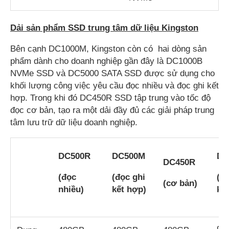
Dải sản phẩm SSD trung tâm dữ liệu Kingston
Bên cạnh DC1000M, Kingston còn có hai dòng sản
phẩm dành cho doanh nghiệp gần đây là DC1000B
NVMe SSD và DC5000 SATA SSD được sử dụng cho
khối lượng công việc yêu cầu đọc nhiều và đọc ghi kết
hợp. Trong khi đó DC450R SSD tập trung vào tốc độ
đọc cơ bản, tạo ra một dải đầy đủ các giải pháp trung
tâm lưu trữ dữ liệu doanh nghiệp.
DC500R
DC500M
DC
DC450R
(đọc
(đọc ghi
(đ
(cơ bản)
nhiều)
kết hợp)
kế