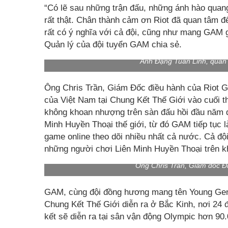
“Có lẽ sau những trận đấu, những ánh hào quan
rất thật. Chân thành cảm ơn Riot đã quan tâm đến
rất có ý nghĩa với cả đội, cũng như mang GAM g
Quản lý của đội tuyển GAM chia sẻ.
Anh Đặng Tuấn Linh, quản
Ông Chris Trần, Giám Đốc điều hành của Riot G
của Việt Nam tại Chung Kết Thế Giới vào cuối th
không khoan nhượng trên sàn đấu hồi đầu năm đ
Minh Huyền Thoại thế giới, từ đó GAM tiếp tục 
game online theo dõi nhiều nhất cả nước. Cả độ
những người chơi Liên Minh Huyền Thoại trên kh
Ông Chris Trần, Giám đốc Đ
GAM, cùng đội đồng hương mang tên Young Gene
Chung Kết Thế Giới diễn ra ở Bắc Kinh, nơi 24 độ
kết sẽ diễn ra tại sân vận động Olympic hơn 90.0