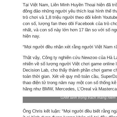
Tại Việt Nam, Liên Minh Huyền Thoại hiện đã tr
đông đảo những người yêu thích loại hình thể th
trò chơi và 1,8 triệu người theo dõi kênh Youtu
con số, lượng fan theo dõi Facebook của trò c
nhất, và con số này lớn hơn 17 lần so với số n
hiện nay.
“Mọi người đều nhận xét rằng người Việt Nam rấ
Thật vậy, Công ty nghiên cứu Newzoo của Hà L
nhiên về số lượng người Việt chơi game online l
Decision Lab, cho thấy thành phần chơi game chủ
toàn thời gian. Xét về quy mô toàn cầu, SuperDa
thao điện tử trong năm nay một con số thống kê
hãng như BMW, Mercedes, L’Oreal và Mastercard 
GAM lãnh trọng trách mang niềm 
Ông Chris kết luận: “Mọi người đều biết rằng n