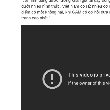
ít ai hình dung được lượng khán giả tại đây đôn
dưới nhiều hình thức, Việt Nam có rất nhiều cơ 
điểm có một không hai, khi GAM có cơ hội đưa 
tranh cao nhất.”