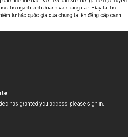
g đảo như thế nào. Với 1/3 dân số chơi game trực tuyến
hội cho ngành kinh doanh và quảng cáo. Đây là thời
niềm tự hào quốc gia của chúng ta lên đẳng cấp cạnh