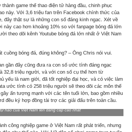
ở thành game thể thao điện tử hàng đầu, chinh phục
ao này. Với 3,6 triệu fan trên Facebook chính thức của
be, đây thật sự là những con số đáng kinh ngạc. Xét về
hơi này cao hơn khoảng 10% so với fanpage bóng đá lớn
gười theo dõi kênh Youtube bóng đá lớn nhất ở Việt Nam
t cuồng bóng đá, đúng không? – Ông Chris nói vui.
an gần đây cũng đưa ra con số ước tính đáng ngạc
à 32,8 triệu người, và với con số cụ thể hơn từ
 yếu là nam giới, đã tốt nghiệp đại học, và có việc làm
ta ước tính có 258 triệu người sẽ theo dõi các môn thể
 gây ấn tượng mạnh với các tên tuổi lớn, bao gồm nhiều
đều ký hợp đồng tài trợ các giải đấu trên toàn cầu.
tự hào của Việt Nam lên đẳng cấp cao nhất
gành công nghiệp game ở Việt Nam rất phát triển, nhưng