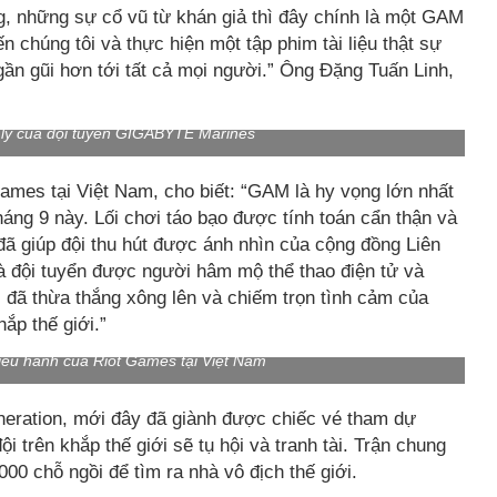
g, những sự cổ vũ từ khán giả thì đây chính là một GAM
 chúng tôi và thực hiện một tập phim tài liệu thật sự
ần gũi hơn tới tất cả mọi người.” Ông Đặng Tuấn Linh,
 lý của đội tuyển GIGABYTE Marines
ames tại Việt Nam, cho biết: “GAM là hy vọng lớn nhất
áng 9 này. Lối chơi táo bạo được tính toán cẩn thận và
ã giúp đội thu hút được ánh nhìn của cộng đồng Liên
là đội tuyển được người hâm mộ thể thao điện tử và
i đã thừa thắng xông lên và chiếm trọn tình cảm của
ắp thế giới.”
iều hành của Riot Games tại Việt Nam
ration, mới đây đã giành được chiếc vé tham dự
i trên khắp thế giới sẽ tụ hội và tranh tài. Trận chung
00 chỗ ngồi để tìm ra nhà vô địch thế giới.