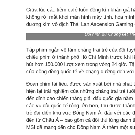
Giữa lúc các tiệm café luôn đông kín khán giả 
không rời mắt khỏi màn hình máy tính, hòa mìn
đương kim vô địch Thái Lan Ascension Gaming 
Đội hình dự Chung kết T
Tập phim ngắn về tám chàng trai trẻ của đội tuy
chiếu phim ở thành phố Hồ Chí Minh trước khi lê
hút hơn 150.000 lượt xem trong vòng 24 giờ. T
của cộng đồng quốc tế về chặng đường đến với
Đoạn phim tài liệu, được sản xuất bởi nhà phát 
hiện lại trải nghiệm của những chàng trai trẻ t
đến đỉnh cao chiến thắng giải đấu quốc gia năm 
các vũ đài quốc tế rộng lớn hơn, thu được thành
trò đại diện khu vực Đông Nam Á, đấu với các 
đến từ Châu Á – bao gồm cả đối thủ lừng danh t
MSI đã mang đến cho Đông Nam Á thêm một suấ