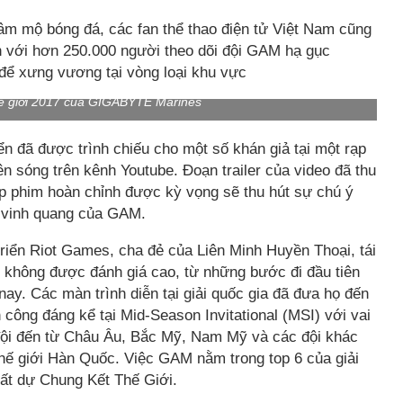
hâm mộ bóng đá, các fan thể thao điện tử Việt Nam cũng
h với hơn 250.000 người theo dõi đội GAM hạ gục
để xưng vương tại vòng loại khu vực
hế giới 2017 của GIGABYTE Marines
ển đã được trình chiếu cho một số khán giả tại một rạp
n sóng trên kênh Youtube. Đoạn trailer của video đã thu
ập phim hoàn chỉnh được kỳ vọng sẽ thu hút sự chú ý
 vinh quang của GAM.
triển Riot Games, cha đẻ của Liên Minh Huyền Thoại, tái
uổi không được đánh giá cao, từ những bước đi đầu tiên
nay. Các màn trình diễn tại giải quốc gia đã đưa họ đến
 công đáng kể tại Mid-Season Invitational (MSI) với vai
đội đến từ Châu Âu, Bắc Mỹ, Nam Mỹ và các đội khác
hế giới Hàn Quốc. Việc GAM nằm trong top 6 của giải
t dự Chung Kết Thế Giới.