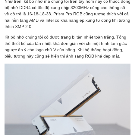
Như trên, kit bộ nhớ mà chúng tôi trên tay hôm nay có thuộc dòng
bộ nhớ DDR4 có tốc độ xung nhịp 3200MHz cùng các thông số
về độ trễ là 16-18-18-38. Prism Pro RGB cũng tương thích với cả
hai nền tảng AMD và Intel có khả năng ép xung tự động khi tương
thích XMP 2.0.
Kit bộ nhớ chúng tôi có được trang bị tản nhiệt toàn trắng. Tổng
thể thiết kế của tản nhiệt khá đơn giản với chỉ một hình tam giác
ngược ẩn ý cho logo chữ V của hãng. Khi hệ thống hoạt động,
biểu tượng này cũng sẽ hiển thị ánh sáng RGB khá đẹp mắt.