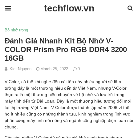
techflow.vn
Bộ nhớ trong
Đánh Giá Nhanh Kit Bộ Nhớ V-
COLOR Prism Pro RGB DDR4 3200
16GB
Kiet Nguyen
March 25, 2022
0
V-Color, có thể khi nghe đến cái tên này nhiều người sẽ lầm
tưởng đây là một thương hiệu đến từ Việt Nam, nhưng V-Color
thực ra là một thương hiệu chuyên về bộ nhớ và lưu trữ trong
máy tính đến từ Đài Loan. Đây là một thương hiệu tương đối mới
tại thị trường Việt Nam. V-Color được thành lập năm 2006 vì thế
họ ít nhiều cũng có những thành tựu, kinh nghiệm trong lĩnh vực
phần cứng máy tính nói riêng và ngành công nghiệp điện toán nói
chung.
Các sản phẩm V-Color dù có mức giá khá cạnh tranh nhưng