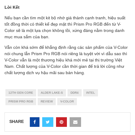
Lời Kết
Nếu bạn cần tìm một kit bộ nhớ giá thành cạnh tranh, hiệu suất
tốt đồng thời có thiết kế đẹp mặt thì Prism Pro RGB đến từ V-
Color sẽ là một lựa chọn không tồi, xứng đáng nằm trong danh
mục mua sắm của bạn.
Vẫn còn khá sớm để khẳng định rằng các sản phẩm của V-Color
nói chung lẫn Prism Pro RGB nói riêng là tuyệt vời vì dẫu sao thì
V-Color vẫn là một thương hiệu khá mới mẻ tại thị trường Việt
Nam. Chất lượng của V-Color cần thời gian để trả lời cũng như
chất lượng dịch vụ hậu mãi sau bán hàng.
12TH GEN CORE
ALDER LAKE-S
DDR4
INTEL
PRISM PRO RGB
REVIEW
V-COLOR
SHARE