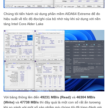
Chúng tôi tiến hành sử dụng phần mềm AIDA64 Extreme để đo
hiệu suất về tốc độ đọc/ghi của bộ nhớ này khi sử dụng với nền
tảng Intel Core Alder Lake
Với băng thông lên đến
49231 MB/s (Read)
và
46304 MB/s
(Write)
và
47738 MB/s
thì đây quả là một con số rất ấn tưowng
khi so sánh với một số sản phẩm mà chúng tôi đã từng đánh giá