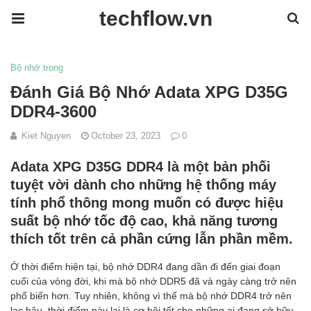
techflow.vn
Bộ nhớ trong
Đánh Giá Bộ Nhớ Adata XPG D35G
DDR4-3600
Kiet Nguyen
October 23, 2023
0
Adata XPG D35G DDR4 là một bản phối
tuyệt vời dành cho những hệ thống máy
tính phổ thông mong muốn có được hiệu
suất bộ nhớ tốc độ cao, khả năng tương
thích tốt trên cả phần cứng lẫn phần mềm.
Ở thời điểm hiện tại, bộ nhớ DDR4 đang dần đi đến giai đoạn
cuối của vòng đời, khi mà bộ nhớ DDR5 đã và ngày càng trở nên
phổ biến hơn. Tuy nhiên, không vì thế mà bộ nhớ DDR4 trở nên
lạc hậu, thời điểm này lại là cơ hội tốt cho những ai đang sở hữu