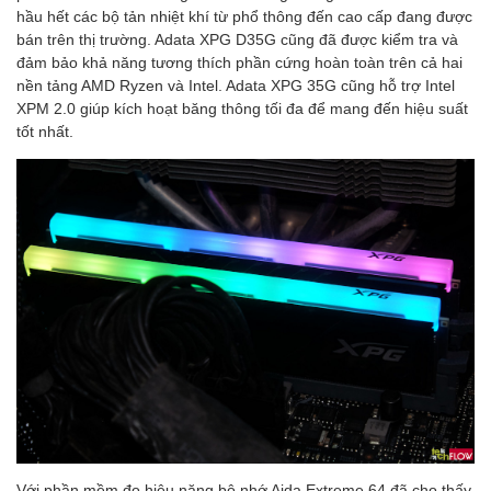
hầu hết các bộ tản nhiệt khí từ phổ thông đến cao cấp đang được
bán trên thị trường. Adata XPG D35G cũng đã được kiểm tra và
đảm bảo khả năng tương thích phần cứng hoàn toàn trên cả hai
nền tảng AMD Ryzen và Intel. Adata XPG 35G cũng hỗ trợ Intel
XPM 2.0 giúp kích hoạt băng thông tối đa để mang đến hiệu suất
tốt nhất.
Với phần mềm đo hiệu năng bộ nhớ Aida Extreme 64 đã cho thấy