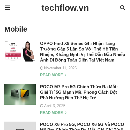
techflow.vn
Mobile
OPPO Find X9 Series Ghi Nhận Tăng
Trưởng Gấp 5 Lần So Với Thế Hệ Tiền
Nhiệm, Khẳng Định Vị Thế Dẫn Đầu Nhiếp
Ảnh Di Động Toàn Diện Tại Việt Nam
November 11, 2025
READ MORE
POCO M7 Pro 5G Chính Thức Ra Mắt:
Giải Trí 5G Mạnh Mẽ, Phong Cách Đột
Phá Hướng Đến Thế Hệ Trẻ
April 3, 2025
READ MORE
POCO X6 Pro 5G, POCO X6 5G Và POCO
M6 Pro Chính Thức Ra Mắt, Giá Chỉ Từ 6