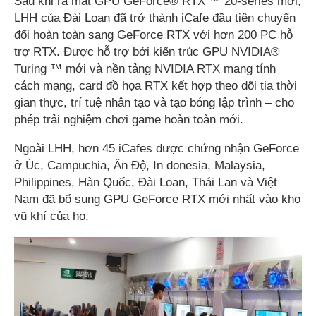
Sau khi ra mắt GPU GeForce® RTX ™ 20-series mới,
LHH của Đài Loan đã trở thành iCafe đầu tiên chuyển
đổi hoàn toàn sang GeForce RTX với hơn 200 PC hỗ
trợ RTX. Được hỗ trợ bởi kiến trúc GPU NVIDIA®
Turing ™ mới và nền tảng NVIDIA RTX mang tính
cách mạng, card đồ họa RTX kết hợp theo dõi tia thời
gian thực, trí tuệ nhân tạo và tạo bóng lập trình – cho
phép trải nghiệm chơi game hoàn toàn mới.
Ngoài LHH, hơn 45 iCafes được chứng nhận GeForce
ở Úc, Campuchia, Ấn Độ, In donesia, Malaysia,
Philippines, Hàn Quốc, Đài Loan, Thái Lan và Việt
Nam đã bổ sung GPU GeForce RTX mới nhất vào kho
vũ khí của họ.