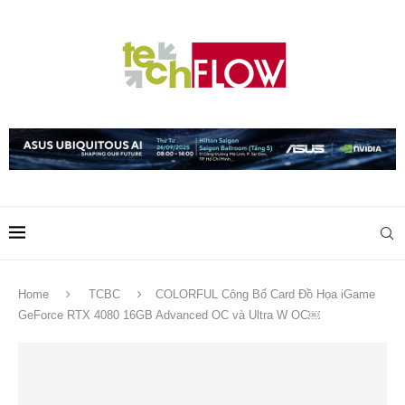
Home
TCBC
COLORFUL Công Bố Card Đồ Họa iGame
GeForce RTX 4080 16GB Advanced OC và Ultra W OC￼