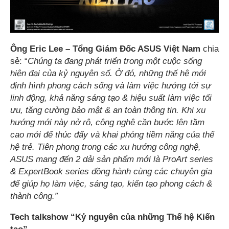
Ông Eric Lee – Tổng Giám Đốc ASUS Việt Nam
chia
sẻ: “
Chúng ta đang
phát triển
trong một cuộc sống
hiện đại của kỷ nguyên số. Ở đó, những thế hệ mới
định hình phong cách sống và làm việc
hướng tới
sự
linh động
, khả năng sáng tạo & hiệu suất làm việc
tối
ưu
, tăng cường bảo mật & an toàn thông tin
. Khi xu
hướng mới này nở rộ, công nghệ cần bước lên tầm
cao mới để thúc đẩy và khai phóng tiềm năng của thế
hệ trẻ.
Tiên phong trong các xu hướng công nghệ,
ASUS
mang đến 2 dải sản phẩm mới là ProArt series
& ExpertBook series
đồng hành cùng các chuyên gia
để giúp họ làm việc, sáng
tạo, kiến tạo phong cách &
thành công.”
Tech talkshow “Kỷ nguyên của những Thế hệ Kiến