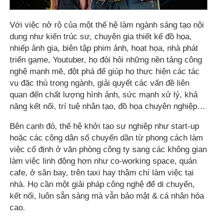
Với việc nở rộ của một thế hệ làm ngành sáng tạo nội
dung như kiến trúc sư, chuyên gia thiết kế đồ họa,
nhiếp ảnh gia, biên tập phim ảnh, hoạt họa, nhà phát
triển game, Youtuber, họ đòi hỏi những nền tảng công
nghệ mạnh mẽ, đột phá để giúp họ thực hiện các tác
vụ đặc thù trong ngành, giải quyết các vấn đề liên
quan đến chất lượng hình ảnh, sức mạnh xử lý, khả
năng kết nối, trí tuệ nhân tạo, đồ họa chuyên nghiệp…
Bên cạnh đó, thế hệ khởi tạo sự nghiệp như start-up
hoặc các công dân số chuyển dần từ phong cách làm
việc cố định ở văn phòng công ty sang các không gian
làm việc linh động hơn như co-working space, quán
cafe, ở sân bay, trên taxi hay thậm chí làm việc tại
nhà. Họ cần một giải pháp công nghệ để di chuyển,
kết nối, luôn sẵn sàng mà vẫn bảo mật & cá nhân hóa
cao.