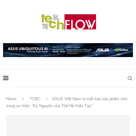
Home
TCBC
ASUS Việt Nam ra mắt loạt sản phẩm mới
trong sự kiện: “Kỷ Nguyên của Thế Hệ Kiến Tạo”