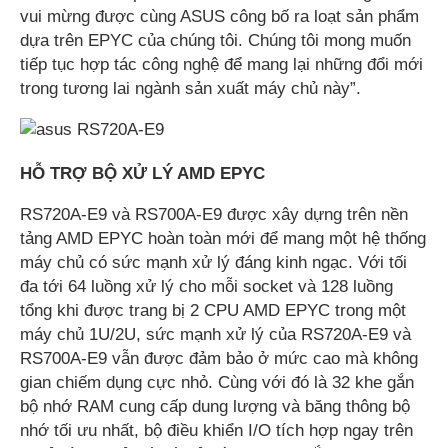
vui mừng được cùng ASUS công bố ra loạt sản phẩm
dựa trên EPYC của chúng tôi. Chúng tôi mong muốn
tiếp tục hợp tác công nghệ để mang lại những đổi mới
trong tương lai ngành sản xuất máy chủ này”.
HỖ TRỢ BỘ XỬ LÝ AMD EPYC
RS720A-E9 và RS700A-E9 được xây dựng trên nền
tảng AMD EPYC hoàn toàn mới để mang một hệ thống
máy chủ có sức mạnh xử lý đáng kinh ngạc. Với tối
đa tới 64 luồng xử lý cho mỗi socket và 128 luồng
tổng khi được trang bị 2 CPU AMD EPYC trong một
máy chủ 1U/2U, sức mạnh xử lý của RS720A-E9 và
RS700A-E9 vẫn được đảm bảo ở mức cao mà không
gian chiếm dụng cực nhỏ. Cùng với đó là 32 khe gắn
bộ nhớ RAM cung cấp dung lượng và băng thông bộ
nhớ tối ưu nhất, bộ điều khiển I/O tích hợp ngay trên