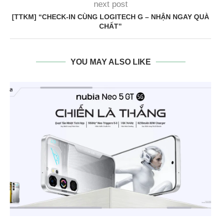
next post
[TTKM] “CHECK-IN CÙNG LOGITECH G – NHẬN NGAY QUÀ
CHẤT”
YOU MAY ALSO LIKE