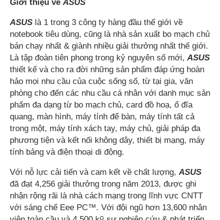
Giới thiệu về
ASUS
ASUS
là 1 trong 3 công ty hàng đầu thế giới về
notebook tiêu dùng, cũng là nhà sản xuất bo mạch chủ
bán chạy nhất & giành nhiều giải thưởng nhất thế giới.
Là tập đoàn tiên phong trong kỷ nguyên số mới,
ASUS
thiết kế và cho ra đời những sản phẩm đáp ứng hoàn
hảo mọi nhu cầu của cuộc sống số, từ tại gia, văn
phòng cho đến các nhu cầu cá nhân với danh mục sản
phẩm đa dạng từ bo mạch chủ, card đồ hoạ, ổ đĩa
quang, màn hình, máy tính để bàn, máy tính tất cả
trong một, máy tính xách tay, máy chủ, giải pháp đa
phương tiện và kết nối không dây, thiết bị mạng, máy
tính bảng và điện thoại di động.
Với nỗ lực cải tiến và cam kết về chất lượng,
ASUS
đã đạt 4,256 giải thưởng trong năm 2013, được ghi
nhận rộng rãi là nhà cách mạng trong lĩnh vực CNTT
với sáng chế Eee PC™. Với đội ngũ hơn 13,600 nhân
viên toàn cầu và 4,500 kỹ sư nghiên cứu & phát triển