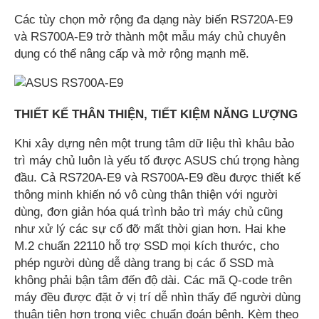
Các tùy chọn mở rộng đa dạng này biến RS720A-E9
và RS700A-E9 trở thành một mẫu máy chủ chuyên
dụng có thể nâng cấp và mở rộng mạnh mẽ.
THIẾT KẾ THÂN THIỆN, TIẾT KIỆM NĂNG LƯỢNG
Khi xây dựng nên một trung tâm dữ liệu thì khâu bảo
trì máy chủ luôn là yếu tố được ASUS chú trọng hàng
đầu. Cả RS720A-E9 và RS700A-E9 đều được thiết kế
thông minh khiến nó vô cùng thân thiện với người
dùng, đơn giản hóa quá trình bảo trì máy chủ cũng
như xử lý các sự cố đỡ mất thời gian hơn. Hai khe
M.2 chuẩn 22110 hỗ trợ SSD mọi kích thước, cho
phép người dùng dễ dàng trang bị các ổ SSD mà
không phải bận tâm đến độ dài. Các mã Q-code trên
máy đều được đặt ở vị trí dễ nhìn thấy để người dùng
thuận tiện hơn trong việc chuẩn đoán bệnh. Kèm theo