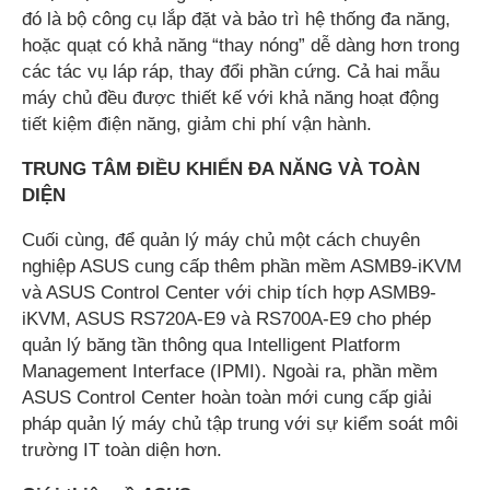
đó là bộ công cụ lắp đặt và bảo trì hệ thống đa năng,
hoặc quạt có khả năng “thay nóng” dễ dàng hơn trong
các tác vụ láp ráp, thay đổi phần cứng. Cả hai mẫu
máy chủ đều được thiết kế với khả năng hoạt động
tiết kiệm điện năng, giảm chi phí vận hành.
TRUNG TÂM ĐIỀU KHIỂN ĐA NĂNG VÀ TOÀN
DIỆN
Cuối cùng, để quản lý máy chủ một cách chuyên
nghiệp ASUS cung cấp thêm phần mềm ASMB9-iKVM
và ASUS Control Center với chip tích hợp ASMB9-
iKVM, ASUS RS720A-E9 và RS700A-E9 cho phép
quản lý băng tần thông qua Intelligent Platform
Management Interface (IPMI). Ngoài ra, phần mềm
ASUS Control Center hoàn toàn mới cung cấp giải
pháp quản lý máy chủ tập trung với sự kiểm soát môi
trường IT toàn diện hơn.