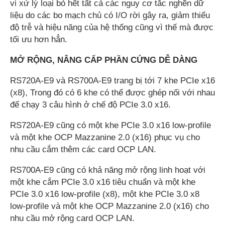
vi xử lý loại bỏ hết tất cả các nguy cơ tắc nghẽn dữ
liệu do các bo mạch chủ có I/O rời gây ra, giảm thiểu
độ trễ và hiệu năng của hệ thống cũng vì thế mà được
tối ưu hơn hẳn.
MỞ RỘNG, NÂNG CẤP PHẦN CỨNG DỄ DÀNG
RS720A-E9 và RS700A-E9 trang bị tới 7 khe PCIe x16
(x8), Trong đó có 6 khe có thể được ghép nối với nhau
để chạy 3 câu hình ở chế độ PCIe 3.0 x16.
RS720A-E9 cũng có một khe PCIe 3.0 x16 low-profile
và một khe OCP Mazzanine 2.0 (x16) phục vụ cho
nhu cầu cắm thêm các card OCP LAN.
RS700A-E9 cũng có khả năng mở rộng linh hoạt với
một khe cắm PCIe 3.0 x16 tiêu chuẩn và một khe
PCIe 3.0 x16 low-profile (x8), một khe PCIe 3.0 x8
low-profile và một khe OCP Mazzanine 2.0 (x16) cho
nhu cầu mở rộng card OCP LAN.