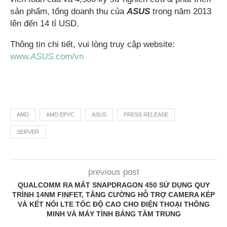
sản phẩm, tổng doanh thu của
ASUS
trong năm 2013
lên đến 14 tỉ USD.
Thông tin chi tiết, vui lòng truy cập website:
www.
ASUS
.com/vn
AMD
AMD EPYC
ASUS
PRESS RELEASE
SERVER
previous post
QUALCOMM RA MẮT SNAPDRAGON 450 SỬ DỤNG QUY
TRÌNH 14NM FINFET, TĂNG CƯỜNG HỖ TRỢ CAMERA KÉP
VÀ KẾT NỐI LTE TỐC ĐỘ CAO CHO ĐIỆN THOẠI THÔNG
MINH VÀ MÁY TÍNH BẢNG TẦM TRUNG