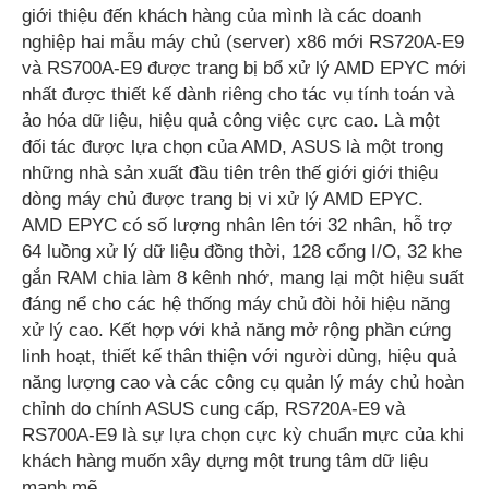
giới thiệu đến khách hàng của mình là các doanh
nghiệp hai mẫu máy chủ (server) x86 mới RS720A-E9
và RS700A-E9 được trang bị bổ xử lý AMD EPYC mới
nhất được thiết kế dành riêng cho tác vụ tính toán và
ảo hóa dữ liệu, hiệu quả công việc cực cao. Là một
đối tác được lựa chọn của AMD, ASUS là một trong
những nhà sản xuất đầu tiên trên thế giới giới thiệu
dòng máy chủ được trang bị vi xử lý AMD EPYC.
AMD EPYC có số lượng nhân lên tới 32 nhân, hỗ trợ
64 luồng xử lý dữ liệu đồng thời, 128 cổng I/O, 32 khe
gắn RAM chia làm 8 kênh nhớ, mang lại một hiệu suất
đáng nể cho các hệ thống máy chủ đòi hỏi hiệu năng
xử lý cao. Kết hợp với khả năng mở rộng phần cứng
linh hoạt, thiết kế thân thiện với người dùng, hiệu quả
năng lượng cao và các công cụ quản lý máy chủ hoàn
chỉnh do chính ASUS cung cấp, RS720A-E9 và
RS700A-E9 là sự lựa chọn cực kỳ chuẩn mực của khi
khách hàng muốn xây dựng một trung tâm dữ liệu
mạnh mẽ.