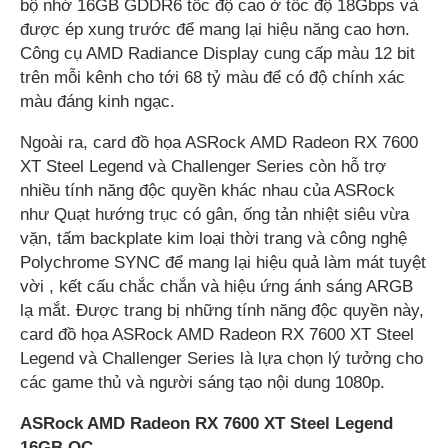
bộ nhớ 16GB GDDR6 tốc độ cao ở tốc độ 18Gbps và
được ép xung trước để mang lại hiệu năng cao hơn.
Công cụ AMD Radiance Display cung cấp màu 12 bit
trên mỗi kênh cho tới 68 tỷ màu để có độ chính xác
màu đáng kinh ngạc.
Ngoài ra, card đồ họa ASRock AMD Radeon RX 7600
XT Steel Legend và Challenger Series còn hỗ trợ
nhiều tính năng độc quyền khác nhau của ASRock
như Quạt hướng trục có gân, ống tản nhiệt siêu vừa
vặn, tấm backplate kim loại thời trang và công nghệ
Polychrome SYNC để mang lại hiệu quả làm mát tuyệt
vời , kết cấu chắc chắn và hiệu ứng ánh sáng ARGB
lạ mắt. Được trang bị những tính năng độc quyền này,
card đồ họa ASRock AMD Radeon RX 7600 XT Steel
Legend và Challenger Series là lựa chọn lý tưởng cho
các game thủ và người sáng tạo nội dung 1080p.
ASRock AMD Radeon RX 7600 XT Steel Legend
16GB OC