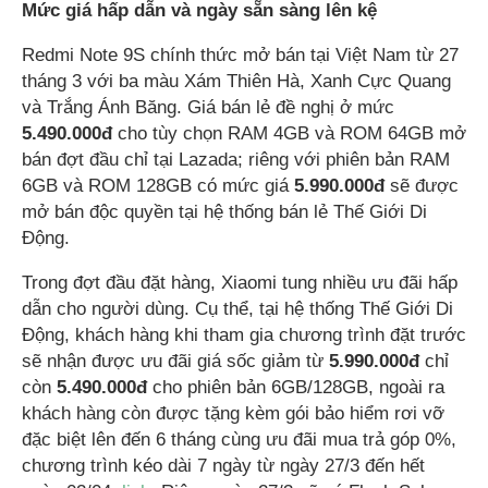
Mức giá hấp dẫn và ngày sẵn sàng lên kệ
Redmi Note 9S chính thức mở bán tại Việt Nam từ 27
tháng 3 với ba màu Xám Thiên Hà, Xanh Cực Quang
và Trắng Ánh Băng. Giá bán lẻ đề nghị ở mức
5.490.000đ
cho tùy chọn RAM 4GB và ROM 64GB mở
bán đợt đầu chỉ tại Lazada; riêng với phiên bản RAM
6GB và ROM 128GB có mức giá
5.990.000đ
sẽ được
mở bán độc quyền tại hệ thống bán lẻ Thế Giới Di
Động.
Trong đợt đầu đặt hàng, Xiaomi tung nhiều ưu đãi hấp
dẫn cho người dùng. Cụ thể, tại hệ thống Thế Giới Di
Động, khách hàng khi tham gia chương trình đặt trước
sẽ nhận được ưu đãi giá sốc giảm từ
5.990.000đ
chỉ
còn
5.490.000đ
cho phiên bản 6GB/128GB, ngoài ra
khách hàng còn được tặng kèm gói bảo hiểm rơi vỡ
đặc biệt lên đến 6 tháng cùng ưu đãi mua trả góp 0%,
chương trình kéo dài 7 ngày từ ngày 27/3 đến hết