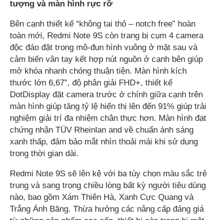
tượng và màn hình rực rỡ
Bên cạnh thiết kế “không tai thỏ – notch free” hoàn
toàn mới, Redmi Note 9S còn trang bị cụm 4 camera
độc đáo đặt trong mô-đun hình vuông ở mặt sau và
cảm biến vân tay kết hợp nút nguồn ở cạnh bên giúp
mở khóa nhanh chóng thuận tiện. Màn hình kích
thước lớn 6,67”, độ phân giải FHD+, thiết kế
DotDisplay đặt camera trước ở chính giữa cạnh trên
màn hình giúp tăng tỷ lệ hiển thị lên đến 91% giúp trải
nghiệm giải trí đa nhiệm chân thực hơn. Màn hình đạt
chứng nhận TÜV Rheinlan and về chuẩn ánh sáng
xanh thấp, đảm bảo mắt nhìn thoải mái khi sử dụng
trong thời gian dài.
Redmi Note 9S sẽ lên kệ với ba tùy chọn màu sắc trẻ
trung và sang trọng chiều lòng bất kỳ người tiêu dùng
nào, bao gồm Xám Thiên Hà, Xanh Cực Quang và
Trắng Ánh Băng. Thừa hưởng các nâng cấp đáng giá