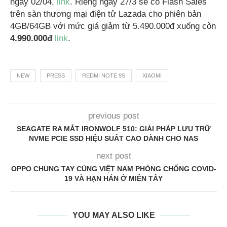
ngày 02/04,
link
. Riêng ngày 27/3 sẽ có Flash Sales
trên sàn thương mại điện tử Lazada cho phiên bản
4GB/64GB với mức giá giảm từ 5.490.000đ xuống còn
4.990.000đ
link
.
NEW
PRESS
REDMI NOTE 9S
XIAOMI
previous post
SEAGATE RA MẮT IRONWOLF 510: GIẢI PHÁP LƯU TRỮ
NVME PCIE SSD HIỆU SUẤT CAO DÀNH CHO NAS
next post
OPPO CHUNG TAY CÙNG VIỆT NAM PHÒNG CHỐNG COVID-
19 VÀ HẠN HÁN Ở MIỀN TÂY
YOU MAY ALSO LIKE