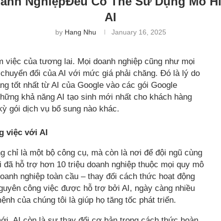
oanh NghiệpĐều Có Thể Sử Dụng Mô Hì
AI
by
Hang Nhu
January 16, 2025
àm việc của tương lai. Mọi doanh nghiệp cũng như mọi
huyển đổi của AI với mức giá phải chăng. Đó là lý do
ng tốt nhất từ AI của Google vào các gói Google
hững khả năng AI tạo sinh mới nhất cho khách hàng
ỳ gói dịch vụ bổ sung nào khác.
 việc với AI
chỉ là một bộ công cụ, mà còn là nơi để đội ngũ cùng
i đã hỗ trợ hơn 10 triệu doanh nghiệp thuộc mọi quy mô
doanh nghiệp toàn cầu – thay đổi cách thức hoạt động
nguyên công việc được hỗ trợ bởi AI, ngày càng nhiều
h của chúng tôi là giúp họ tăng tốc phát triển.
mới, AI còn là sự thay đổi cơ bản trong cách thức hoàn