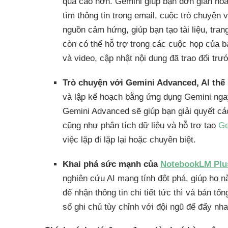
quả cao hơn. Gemini giúp bạn đơn giản hoá 
tìm thông tin trong email, cuộc trò chuyện
nguồn cảm hứng, giúp bạn tạo tài liệu, tran
còn có thể hỗ trợ trong các cuộc họp của 
và video, cập nhật nội dung đã trao đổi tr
Trò chuyện với Gemini Advanced, AI thế
và lập kế hoạch bằng ứng dụng Gemini ngay 
Gemini Advanced sẽ giúp bạn giải quyết cá
cũng như phân tích dữ liệu và hỗ trợ tạo
G
việc lặp đi lặp lại hoặc chuyên biệt.
Khai phá sức mạnh của
NotebookLM Plu
nghiên cứu AI mang tính đột phá, giúp họ nắ
để nhận thông tin chi tiết tức thì và bản t
sổ ghi chú tùy chỉnh với đội ngũ để đẩy nha