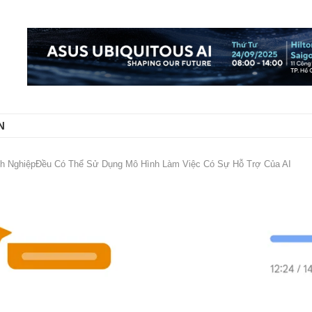
N
nh NghiệpĐều Có Thể Sử Dụng Mô Hình Làm Việc Có Sự Hỗ Trợ Của AI