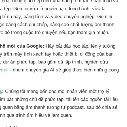
hoạt động giao tiếp nhờ khả năng tóm tắt, soạn thảo và
 và tệp. Gemini vừa là người bạn đồng hành, vừa là
g trình bày, bảng tính và video chuyên nghiệp. Gemini
bạn bằng cách ghi chép, nâng cao chất lượng âm thanh
ước đó trong cuộc trò chuyện nếu bạn tham gia muộn.
 hệ mới của Google:
Hãy bắt đầu học tập, lên ý tưởng
trên máy tính xách tay hoặc thiết bị di động của bạn.
c dự án phức tạp, bao gồm cả lập trình, nghiên cứu
ems
– nhóm chuyên gia AI sẽ giúp thực hiện những công
s
:
Chúng tôi mang đến cho mọi nhân viên một trợ lý
m bắt những chủ đề phức tạp, tải lên các nguồn tài liệu
ổng quan bằng âm thanh tương tự podcast, sau đó chia sẻ
nh quá trình tìm hiểu và làm quen.