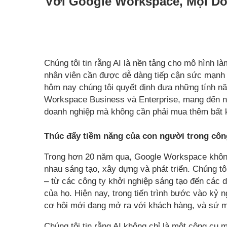
Với Google Workspace, Mọi D
Chúng tôi tin rằng AI là nền tảng cho mô hình l
nhân viên cần được dễ dàng tiếp cận sức mạnh c
hôm nay chúng tôi quyết định đưa những tính nă
Workspace Business và Enterprise, mang đến n
doanh nghiệp mà không cần phải mua thêm bất k
Thúc đẩy tiềm năng của con người trong công
Trong hơn 20 năm qua, Google Workspace không 
nhau sáng tạo, xây dựng và phát triển. Chúng tô
– từ các công ty khởi nghiệp sáng tạo đến các 
của họ. Hiện nay, trong tiến trình bước vào kỷ 
cơ hội mới đang mở ra với khách hàng, và sứ mện
Chúng tôi tin rằng AI không chỉ là một công cụ 