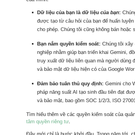
Dữ liệu của bạn là dữ liệu
của bạn
:
Chúng 
được tạo từ câu hỏi của bạn để huấn luyện
cho phép. Chúng tôi cũng không bán hoặc 
Bạn nắm quyền kiểm soát:
Chúng tôi xây 
nghiệp nhằm giúp bạn triển khai Gemini, đồ
truy xuất dữ liệu liên quan mà người dùng
và bảo mật dữ liệu hiện có của Google W
Đảm bảo tuân thủ quy định:
Gemini cho W
pháp năng suất AI tạo sinh đầu tiên đạt đư
và bảo mật, bao gồm SOC 1/2/3, ISO 27001
Tìm hiểu thêm về các quyền kiểm soát của quản 
tâm quyền riêng tư
.
Đây mới chỉ là bước khởi đầu. Trong năm tới, chú