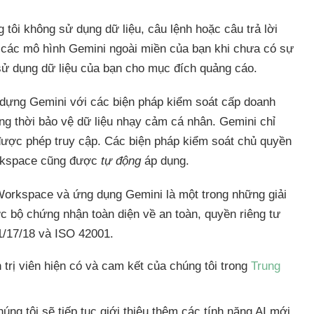
tôi không sử dụng dữ liệu, câu lệnh hoặc câu trả lời
 các mô hình Gemini ngoài miền của bạn khi chưa có sự
sử dụng dữ liệu của bạn cho mục đích quảng cáo.
dựng Gemini với các biện pháp kiểm soát cấp doanh
ng thời bảo vệ dữ liệu nhạy cảm cá nhân. Gemini chỉ
 được phép truy cập. Các biện pháp kiểm soát chủ quyền
orkspace cũng được
tự động
áp dụng.
orkspace và ứng dụng Gemini là một trong những giải
ợc bộ chứng nhận toàn diện về an toàn, quyền riêng tư
/17/18 và ISO 42001.
trị viên hiện có và cam kết của chúng tôi trong
Trung
ng tôi sẽ tiếp tục giới thiệu thêm các tính năng AI mới,