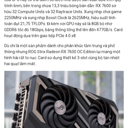
trình 6nm, bên trong chứa 13,3 triệu bóng bán dẫn. RX 7600 sở
hữu 32 Compute Units và 32 Raytrace Units. Xung nhịp chơi game
2250MHz và xung nhịp Boost Clock là 2625MHz, hiệu suất tính
toán đạt 21,75 TFLOPs. Đi kèm với GPU này sẽ là 8GB bộ nhớ
GDDR6 tốc độ 18Gbps, băng thông tổng thể lên đến 477GB/s. Card
hoạt động dựa trên giao tiếp PCIe 4.0 x8
Dù chỉ là một sản phẩm dành cho phân khúc tầm trung và phổ
thông nhưng ROG Strix Radeon RX 7600 OC Edition lại mang một
hình hài rất to nạc. Card sử dụng thiết kế 3-slot cùng bộ tản nhiệt
hai quạt làm mát..