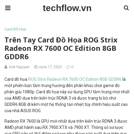
techflow.vn
Card Đồ Họa
Trên Tay Card Đồ Họa ROG Strix
Radeon RX 7600 OC Edition 8GB
GDDR6
Kiet Nguyen
June 17, 2023
0
Card đồ họa
ROG Strix Radeon RX 7600 OC Edition 8GB GDDR6
là
một phiên bản tầm trung hướng đến phân khúc chơi game độ
phân giải 1080p. Card đồ họa này sử dụng GPU tầm trung mới nhất
của AMD dựa trên kiến trúc RDNA 3 và được trang bị bộ nhớ
GDDR6 8GB đi kèm một hệ thống tản nhiệt tùy chỉnh hiệu suất cao
của nhà ASUS ROG.
Radeon RX 7600 là GPU mới nhất dựa trên kiến trúc RDNA 3 được
AMD phát hành sau RX 7900 XTX và 7900 XT. Thông số sơ lược
của GPU này có thể điểm sơ lược như được sản xuất dựa trên quy