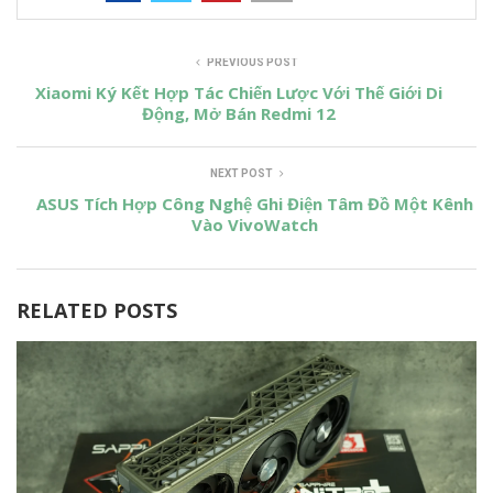
PREVIOUS POST
Xiaomi Ký Kết Hợp Tác Chiến Lược Với Thế Giới Di
Động, Mở Bán Redmi 12
NEXT POST
ASUS Tích Hợp Công Nghệ Ghi Điện Tâm Đồ Một Kênh
Vào VivoWatch
RELATED POSTS