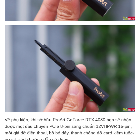
Về phụ kiện, khi sở hữu ProArt GeForce RTX 4080 bạn sẽ nhận
được một đầu chuyển PCIe 8-pin sang chuẩn 12VHPWR 16-pin,
một giá đỡ điện thoại, bộ bó dây, thanh chống đỡ card kiêm tuốc-
nơ vít, sách hướng dẫn sử dụng.