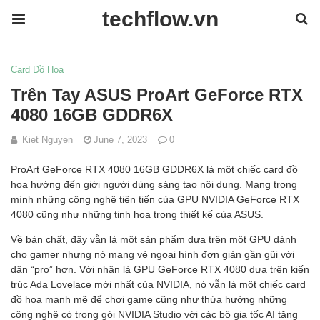
techflow.vn
Card Đồ Họa
Trên Tay ASUS ProArt GeForce RTX
4080 16GB GDDR6X
Kiet Nguyen
June 7, 2023
0
ProArt GeForce RTX 4080 16GB GDDR6X là một chiếc card đồ
họa hướng đến giới người dùng sáng tạo nội dung. Mang trong
mình những công nghệ tiên tiến của GPU NVIDIA GeForce RTX
4080 cũng như những tinh hoa trong thiết kế của ASUS.
Về bản chất, đây vẫn là một sản phẩm dựa trên một GPU dành
cho gamer nhưng nó mang vẻ ngoại hình đơn giản gần gũi với
dân “pro” hơn. Với nhân là GPU GeForce RTX 4080 dựa trên kiến
trúc Ada Lovelace mới nhất của NVIDIA, nó vẫn là một chiếc card
đồ họa mạnh mẽ để chơi game cũng như thừa hưởng những
công nghệ có trong gói NVIDIA Studio với các bộ gia tốc AI tăng