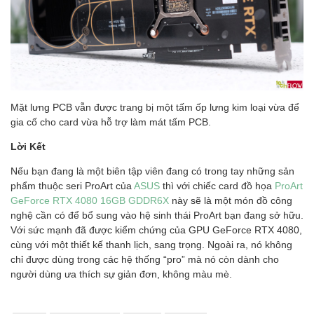
Mặt lưng PCB vẫn được trang bị một tấm ốp lưng kim loại vừa để
gia cố cho card vừa hỗ trợ làm mát tấm PCB.
Lời Kết
Nếu bạn đang là một biên tập viên đang có trong tay những sản
phẩm thuộc seri ProArt của
ASUS
thì với chiếc card đồ họa
ProArt
GeForce RTX 4080 16GB GDDR6X
này sẽ là một món đồ công
nghệ cần có để bổ sung vào hệ sinh thái ProArt bạn đang sở hữu.
Với sức mạnh đã được kiểm chứng của GPU GeForce RTX 4080,
cùng với một thiết kế thanh lịch, sang trọng. Ngoài ra, nó không
chỉ được dùng trong các hệ thống “pro” mà nó còn dành cho
người dùng ưa thích sự giản đơn, không màu mè.