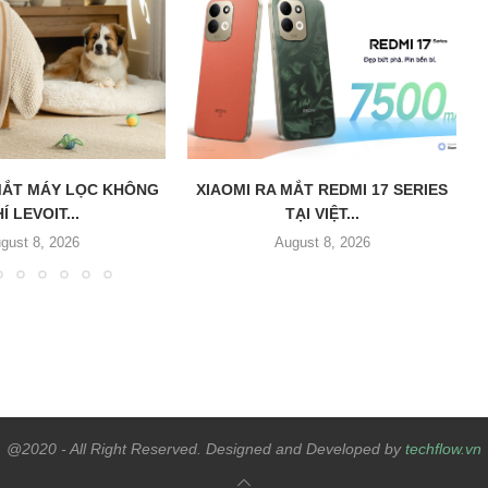
MẮT MÁY LỌC KHÔNG
XIAOMI RA MẮT REDMI 17 SERIES
Í LEVOIT...
TẠI VIỆT...
gust 8, 2026
August 8, 2026
@2020 - All Right Reserved. Designed and Developed by
techflow.vn