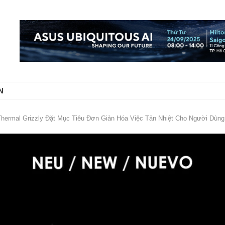
N
Thermal Grizzly Đặt Mục Tiêu Đơn Giản Hóa Việc Tản Nhiệt Cho Người Dùn