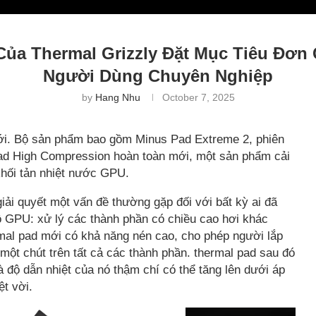
Của Thermal Grizzly Đặt Mục Tiêu Đơn 
Người Dùng Chuyên Nghiệp
by
Hang Nhu
October 7, 2025
mới. Bộ sản phẩm bao gồm Minus Pad Extreme 2, phiên
Pad High Compression hoàn toàn mới, một sản phẩm cải
 khối tản nhiệt nước GPU.
ải quyết một vấn đề thường gặp đối với bất kỳ ai đã
bộ GPU: xử lý các thành phần có chiều cao hơi khác
l pad mới có khả năng nén cao, cho phép người lắp
một chút trên tất cả các thành phần. thermal pad sau đó
 độ dẫn nhiệt của nó thậm chí có thể tăng lên dưới áp
ệt vời.