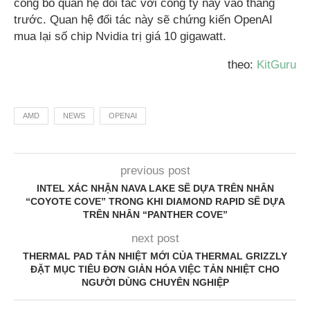
công bố quan hệ đối tác với công ty này vào tháng
trước. Quan hệ đối tác này sẽ chứng kiến ​​OpenAI
mua lại số chip Nvidia trị giá 10 gigawatt.
theo:
KitGuru
AMD
NEWS
OPENAI
previous post
INTEL XÁC NHẬN NAVA LAKE SẼ DỰA TRÊN NHÂN
“COYOTE COVE” TRONG KHI DIAMOND RAPID SẼ DỰA
TRÊN NHÂN “PANTHER COVE”
next post
THERMAL PAD TẢN NHIỆT MỚI CỦA THERMAL GRIZZLY
ĐẶT MỤC TIÊU ĐƠN GIẢN HÓA VIỆC TẢN NHIỆT CHO
NGƯỜI DÙNG CHUYÊN NGHIỆP