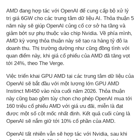
AMD đang hợp tác với OpenAI để cung cấp bộ xử lý
trị giá 6GW cho các trung tâm dữ liệu AI. Thỏa thuận 5
năm này sẽ giúp OpenAI củng cố cơ sở hạ tầng và
giảm bớt sự phụ thuộc vào chip Nvidia. Về phía mình,
AMD kỳ vọng thỏa thuận này sẽ tạo ra hàng tỷ đô la
doanh thu. Thị trường dường như cũng đồng tình với
quan điểm này, khi giá cổ phiếu của AMD đã tăng vọt
tới 24%, theo The Verge.
Việc triển khai GPU AMD tại các trung tâm dữ liệu của
OpenAI sẽ bắt đầu với một lượng lớn GPU AMD
Instinct MI450 vào nửa cuối năm 2026. Thỏa thuận
này cũng bao gồm tùy chọn cho phép OpenAI mua tới
160 triệu cổ phiếu AMD với giá ưu đãi, miễn là đạt
được một số cột mốc nhất định. Kết quả cuối cùng là
OpenAI sẽ nắm giữ tới 10% cổ phần của AMD.
OpenAI tất nhiên vẫn sẽ hợp tác với Nvidia, sau khi