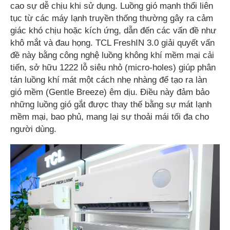
cao sự dễ chịu khi sử dụng. Luồng gió mạnh thổi liên
tục từ các máy lạnh truyền thống thường gây ra cảm
giác khó chịu hoặc kích ứng, dẫn đến các vấn đề như
khô mắt và đau họng. TCL FreshIN 3.0 giải quyết vấn
đề này bằng công nghệ luồng không khí mềm mại cải
tiến, sở hữu 1222 lỗ siêu nhỏ (micro-holes) giúp phân
tán luồng khí mát một cách nhẹ nhàng để tạo ra làn
gió mềm (Gentle Breeze) êm dịu. Điều này đảm bảo
những luồng gió gắt được thay thế bằng sự mát lạnh
mềm mại, bao phủ, mang lại sự thoải mái tối đa cho
người dùng.