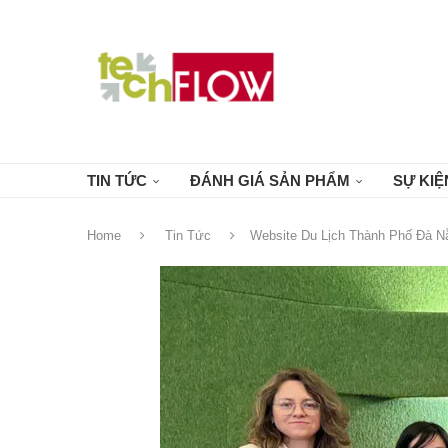
TIN TỨC
ĐÁNH GIÁ SẢN PHẨM
SỰ KIỆ
Home
Tin Tức
Website Du Lịch Thành Phố Đà Nẵ