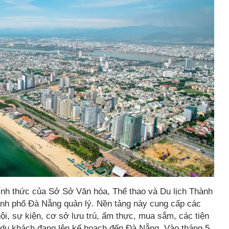
chính thức của Sở Sở Văn hóa, Thể thao và Du lịch Thành
ành phố Đà Nẵng quản lý. Nền tảng này cung cấp các
ội, sự kiện, cơ sở lưu trú, ẩm thực, mua sắm, các tiện
ho du khách đang lên kế hoạch đến Đà Nẵng. Vào tháng 5