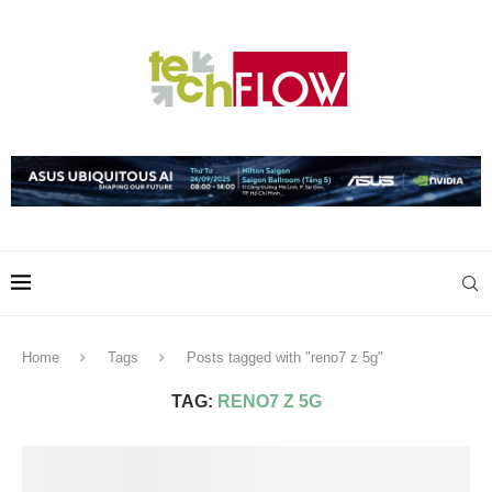
Home
Tags
Posts tagged with "reno7 z 5g"
TAG:
RENO7 Z 5G