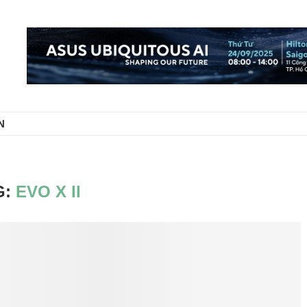
N
G:
EVO X II