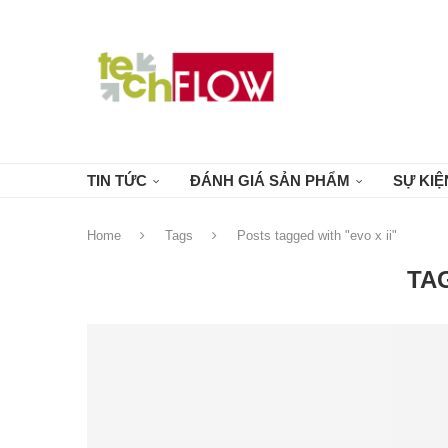
TIN TỨC
ĐÁNH GIÁ SẢN PHẨM
SỰ KIỆ
Home
Tags
Posts tagged with "evo x ii"
TA