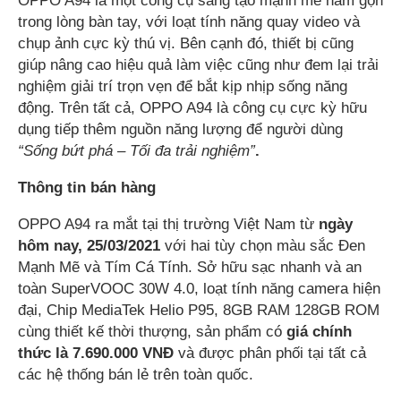
OPPO A94 là một công cụ sáng tạo mạnh mẽ nằm gọn
trong lòng bàn tay, với loạt tính năng quay video và
chụp ảnh cực kỳ thú vị. Bên cạnh đó, thiết bị cũng
giúp nâng cao hiệu quả làm việc cũng như đem lại trải
nghiệm giải trí trọn vẹn để bắt kịp nhịp sống năng
động. Trên tất cả, OPPO A94 là công cụ cực kỳ hữu
dụng tiếp thêm nguồn năng lượng để người dùng
“Sống bứt phá – Tối đa trải nghiệm”
.
Thông tin bán hàng
OPPO A94 ra mắt tại thị trường Việt Nam từ
ngày
hôm nay,
25/03/2021
với hai tùy chọn màu sắc Đen
Mạnh Mẽ và Tím Cá Tính. Sở hữu sạc nhanh và an
toàn SuperVOOC 30W 4.0, loạt tính năng camera hiện
đại, Chip MediaTek Helio P95, 8GB RAM 128GB ROM
cùng thiết kế thời thượng, sản phẩm có
giá chính
thức là
7.690.000 VNĐ
và được phân phối tại tất cả
các hệ thống bán lẻ trên toàn quốc.