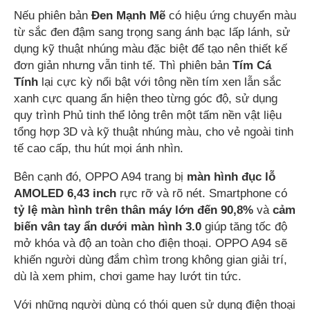
Nếu phiên bản
Đen Mạnh Mẽ
có hiệu ứng chuyển màu
từ sắc đen đậm sang trọng sang ánh bạc lấp lánh, sử
dụng kỹ thuật nhúng màu đặc biệt để tạo nên thiết kế
đơn giản nhưng vẫn tinh tế. Thì phiên bản
Tím Cá
Tính
lại cực kỳ nổi bật với tông nền tím xen lẫn sắc
xanh cực quang ẩn hiện theo từng góc độ, sử dụng
quy trình Phủ tinh thể lỏng trên một tấm nền vật liệu
tổng hợp 3D và kỹ thuật nhúng màu, cho vẻ ngoài tinh
tế cao cấp, thu hút mọi ánh nhìn.
Bên cạnh đó, OPPO A94 trang bị
màn hình đục lỗ
AMOLED 6,43 inch
rực rỡ và rõ nét. Smartphone có
tỷ lệ màn hình trên thân máy lớn đến 90,8%
và
c
ảm
biến vân tay ẩn dưới màn hình 3.0
giúp tăng tốc độ
mở khóa và độ an toàn cho điện thoại. OPPO A94 sẽ
khiến người dùng đắm chìm trong không gian giải trí,
dù là xem phim, chơi game hay lướt tin tức.
Với những người dùng có thói quen sử dụng điện thoại