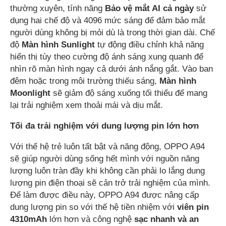
thường xuyên, tính năng
Bảo vệ mắt AI cả ngày
sử
dụng hai chế độ và 4096 mức sáng để đảm bảo mắt
người dùng không bị mỏi dù là trong thời gian dài. Chế
độ
Màn hình Sunlight
tự động điều chỉnh khả năng
hiển thị tùy theo cường độ ánh sáng xung quanh để
nhìn rõ màn hình ngay cả dưới ánh nắng gắt. Vào ban
đêm hoặc trong môi trường thiếu sáng,
Màn hình
Moonlight
sẽ giảm độ sáng xuống tối thiểu để mang
lại trải nghiệm xem thoải mái và dịu mắt.
Tối đa trải nghiệm với dung lượng pin lớn hơn
Với thế hệ trẻ luôn tất bật và năng động, OPPO A94
sẽ giúp người dùng sống hết mình với nguồn năng
lượng luôn tràn đầy khi không cần phải lo lắng dung
lượng pin điện thoại sẽ cản trở trải nghiệm của mình.
Để làm được điều này, OPPO A94 được nâng cấp
dung lượng pin so với thế hệ tiền nhiệm với
v
iên
pin
4310mAh
lớn hơn và công nghệ
sạc nhanh và an