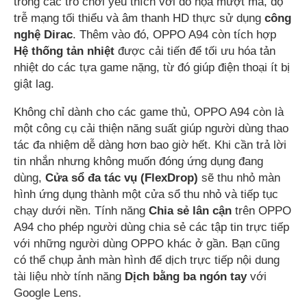
trong các trò chơi yêu thích với đồ họa mượt mà, độ
trễ mạng tối thiểu và âm thanh HD thực sử dụng
công
nghệ Dirac
. Thêm vào đó, OPPO A94 còn tích hợp
Hệ thống tản nhiệt
được cải tiến để tối ưu hóa tản
nhiệt do các tựa game nặng, từ đó giúp điện thoại ít bị
giật lag.
Không chỉ dành cho các game thủ, OPPO A94 còn là
một công cụ cải thiện năng suất giúp người dùng thao
tác đa nhiệm dễ dàng hơn bao giờ hết. Khi cần trả lời
tin nhắn nhưng không muốn đóng ứng dụng đang
dùng,
Cửa sổ đa tác vụ
(FlexDrop)
sẽ thu nhỏ màn
hình ứng dụng thành một cửa sổ thu nhỏ và tiếp tục
chạy dưới nền. Tính năng
Chia sẻ lân cận
trên OPPO
A94 cho phép người dùng chia sẻ các tập tin trực tiếp
với những người dùng OPPO khác ở gần. Bạn cũng
có thể chụp ảnh màn hình để dịch trực tiếp nội dung
tài liệu nhờ tính năng
Dịch bằng ba ngón tay
với
Google Lens.