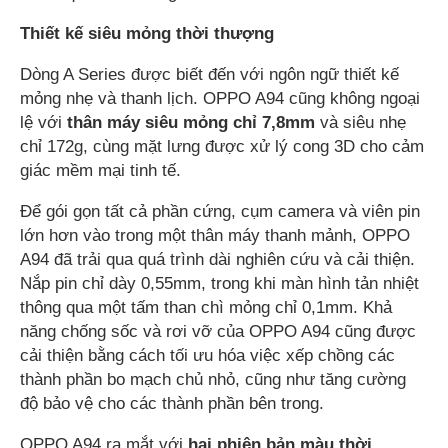
Thiết kế siêu mỏng thời thượng
Dòng A Series được biết đến với ngôn ngữ thiết kế
mỏng nhẹ và thanh lịch. OPPO A94 cũng không ngoại
lệ với
thân máy siêu mỏng chỉ 7,8mm
và siêu nhẹ
chỉ 172g, cùng mặt lưng được xử lý cong 3D cho cảm
giác mềm mại tinh tế.
Để gói gọn tất cả phần cứng, cụm camera và viên pin
lớn hơn vào trong một thân máy thanh mảnh, OPPO
A94 đã trải qua quá trình dài nghiên cứu và cải thiện.
Nắp pin chỉ dày 0,55mm, trong khi màn hình tản nhiệt
thông qua một tấm than chì mỏng chỉ 0,1mm. Khả
năng chống sốc và rơi vỡ của OPPO A94 cũng được
cải thiện bằng cách tối ưu hóa việc xếp chồng các
thành phần bo mạch chủ nhỏ, cũng như tăng cường
độ bảo vệ cho các thành phần bên trong.
OPPO A94 ra mắt với
hai phiên bản màu thời