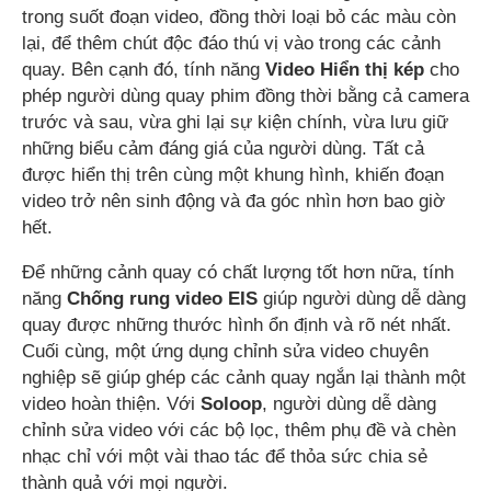
trong suốt đoạn video, đồng thời loại bỏ các màu còn
lại, để thêm chút độc đáo thú vị vào trong các cảnh
quay. Bên cạnh đó, tính năng
Video Hiển thị kép
cho
phép người dùng quay phim đồng thời bằng cả camera
trước và sau, vừa ghi lại sự kiện chính, vừa lưu giữ
những biểu cảm đáng giá của người dùng. Tất cả
được hiển thị trên cùng một khung hình, khiến đoạn
video trở nên sinh động và đa góc nhìn hơn bao giờ
hết.
Để những cảnh quay có chất lượng tốt hơn nữa, tính
năng
Chống rung video EIS
giúp người dùng dễ dàng
quay được những thước hình ổn định và rõ nét nhất.
Cuối cùng, một ứng dụng chỉnh sửa video chuyên
nghiệp sẽ giúp ghép các cảnh quay ngắn lại thành một
video hoàn thiện. Với
Soloop
, người dùng dễ dàng
chỉnh sửa video với các bộ lọc, thêm phụ đề và chèn
nhạc chỉ với một vài thao tác để thỏa sức chia sẻ
thành quả với mọi người.