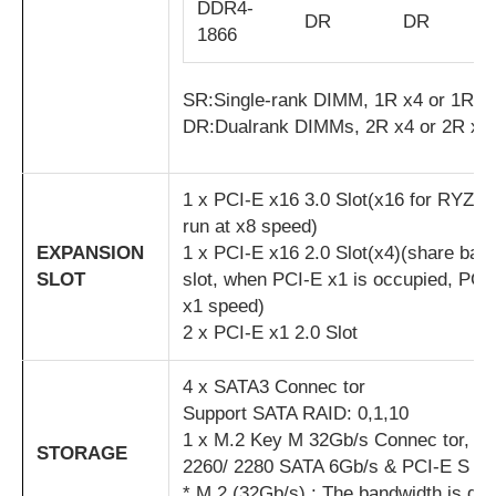
DDR4-
DR
DR
1866
SR:Single-rank DIMM, 1R x4 or 1R x
DR:Dualrank DIMMs, 2R x4 or 2R x8
1 x PCI-E x16 3.0 Slot(x16 for RYZ
run at x8 speed)
EXPANSION
1 x PCI-E x16 2.0 Slot(x4)(share ban
SLOT
slot, when PCI-E x1 is occupied, PCI-
x1 speed)
2 x PCI-E x1 2.0 Slot
4 x SATA3 Connec tor
Support SATA RAID: 0,1,10
1 x M.2 Key M 32Gb/s Connec tor, su
STORAGE
2260/ 2280 SATA 6Gb/s & PCI-E S to
* M.2 (32Gb/s) : The bandwidth is d