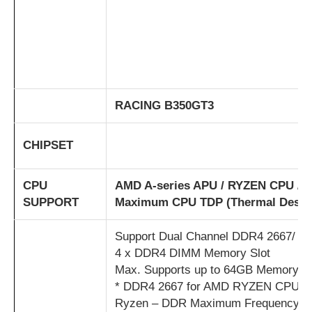
RACING B350GT3
C
HIPSET
CPU
AMD A-series APU /
RYZEN
CPU / N
SUPPORT
Maximum CPU TDP (Thermal Design
Support Dual Channel DDR4 2667/ 24
4 x DDR4 DIMM Memory Slot
Max. Supports up to 64GB Memory
* DDR4 2667 for AMD RYZEN CPU
Ryzen – DDR Maximum Frequency Su