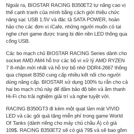
Ngoài ra, BIOSTAR RACING B350ET2 tự nâng cao vị
thế cạnh tranh của mình bằng cách giới thiệu chức
năng sạc USB 1.5V và đặc tả SATA POWER, hoàn
hảo cho các đơn vị iCafe, những người muốn có tai
nghe chơi game được trang bị đèn nền LED thông qua
cổng USB.
Các bo mạch chủ BIOSTAR RACING Series dành cho
socket AMD AM4 hỗ trợ các bộ vi xử lý AMD RYZEN
7 8-nhân mới nhất và hỗ trợ bộ nhớ DDR4-2667 thông
qua chipset B350 cung cấp nhiều kết nối cho người
dùng nâng cấp. BIOSTAR sử dụng 100% tụ rắn cho cả
hai bo mạch chủ này để đảm bảo độ bền và âm thanh
Hi-Fi cho trải nghiệm giải trí và nghe tuyệt vời.
RACING B350GT3 đi kèm một quạt làm mát VIVID
LED và các gói quà tặng miễn phí trong game World
Of Tanks (dành riêng cho máy chủ châu Á) có giá
109$. RACING B350ET2 sẽ có giá 79$ và sẽ bao gồm