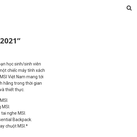
 2021”
ạn học sinh/sinh viên
 một chiếc máy tính xách
, MSI Việt Nam mang tới
h hãng trong thời gian
à thiết thực.
 MSI.
g MSI.
tai nghe MSI.
ential Backpack.
ay chuột MSI.*