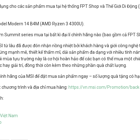
dụng cho các sản phẩm mua tại hệ thống FPT Shop và Thế Giới Di Động (
odel Modern 14 B4M (AMD Ryzen 3 4300U).
 Summit series mua tại bất kì đại lí chính hãng nào (bao gồm cả FPT Sh
 từ lâu đã được đón nhận nồng nhiệt bởi khách hàng và giới công nghệ 
cứng mạnh mẽ, thiết kế thẩm mĩ, dải sản phẩm đa dạng với nhiều tính năn
 mùa tựu trường này là cơ hội hoàn hảo để các bạn có thể mua một chiế
ệc hay giải trí, đồng thời còn kèm theo những phần quà chất lượng.
 chính hãng của MSI để đặt mua sản phẩm ngay – số lượng quà tặng có hạ
 chương trình và địa chỉ mua hàng:
https://vn.msi.com/Promotion/back
h:
Việt Nam
p