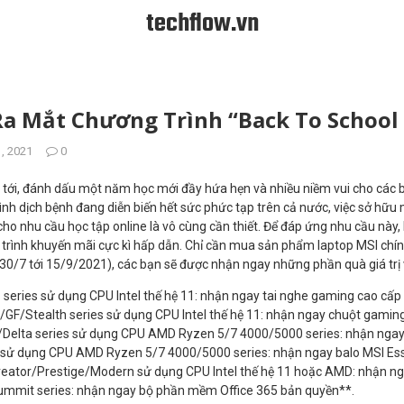
techflow.vn
Ra Mắt Chương Trình “Back To School
, 2021
0
 tới, đánh dấu một năm học mới đầy hứa hẹn và nhiều niềm vui cho các b
hình dịch bệnh đang diễn biến hết sức phức tạp trên cả nước, việc sở hữu
cho nhu cầu học tập online là vô cùng cần thiết. Để đáp ứng nhu cầu này
rình khuyến mãi cực kì hấp dẫn. Chỉ cần mua sản phẩm laptop MSI chín
 30/7 tới 15/9/2021), các bạn sẽ được nhận ngay những phần quà giá trị v
series sử dụng CPU Intel thế hệ 11: nhận ngay tai nghe gaming cao cấp
GF/Stealth series sử dụng CPU Intel thế hệ 11: nhận ngay chuột gamin
/Delta series sử dụng CPU AMD Ryzen 5/7 4000/5000 series: nhận ngay 
 sử dụng CPU AMD Ryzen 5/7 4000/5000 series: nhận ngay balo MSI Ess
reator/Prestige/Modern sử dụng CPU Intel thế hệ 11 hoặc AMD: nhận ng
ummit series: nhận ngay bộ phần mềm Office 365 bản quyền**.