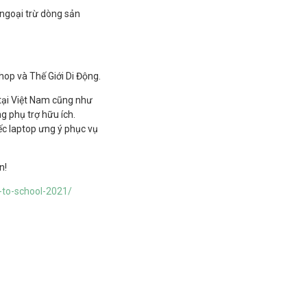
ngoại trừ dòng sản
op và Thế Giới Di Động.
tại Việt Nam cũng như
g phụ trợ hữu ích.
c laptop ưng ý phục vụ
n!
-to-school-2021/