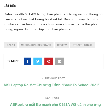
Lời kết:
Galax Stealth STL-03 là một bàn phím tầm trung và phổ thông có
hiệu suất tốt và chất lượng build rất tốt. Bàn phím này đám ứng
tốt nhu cầu về bàn phím cơ chơi game cho các game thủ phổ
thông, người dùng mới tập chơi bàn phím cơ.
GALAX
MECHANICAL KEYBOARD
REVIEW
STEALTH STK-03
SHARE
PREVIOUS POST
MSI Laptop Ra Mắt Chương Trình “Back To School 2021”
NEXT POST
ASRock ra mắt Bo mạch chủ C621A WS dành cho ứng