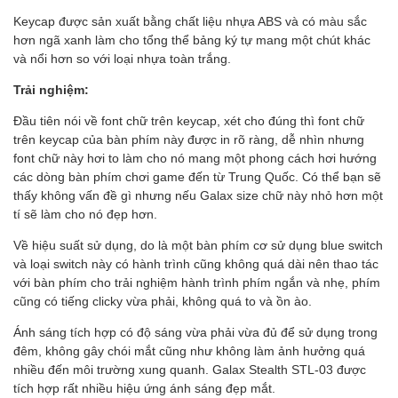
Keycap được sản xuất bằng chất liệu nhựa ABS và có màu sắc
hơn ngã xanh làm cho tổng thể bảng ký tự mang một chút khác
và nổi hơn so với loại nhựa toàn trắng.
Trải nghiệm:
Đầu tiên nói về font chữ trên keycap, xét cho đúng thì font chữ
trên keycap của bàn phím này được in rõ ràng, dễ nhìn nhưng
font chữ này hơi to làm cho nó mang một phong cách hơi hướng
các dòng bàn phím chơi game đến từ Trung Quốc. Có thể bạn sẽ
thấy không vấn đề gì nhưng nếu Galax size chữ này nhỏ hơn một
tí sẽ làm cho nó đẹp hơn.
Về hiệu suất sử dụng, do là một bàn phím cơ sử dụng blue switch
và loại switch này có hành trình cũng không quá dài nên thao tác
với bàn phím cho trải nghiệm hành trình phím ngắn và nhẹ, phím
cũng có tiếng clicky vừa phải, không quá to và ồn ào.
Ánh sáng tích hợp có độ sáng vừa phải vừa đủ để sử dụng trong
đêm, không gây chói mắt cũng như không làm ảnh hưởng quá
nhiều đến môi trường xung quanh. Galax Stealth STL-03 được
tích hợp rất nhiều hiệu ứng ánh sáng đẹp mắt.