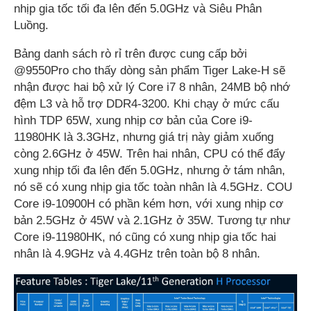
nhịp gia tốc tối đa lên đến 5.0GHz và Siêu Phân
Luồng.
Bảng danh sách rò rỉ trên được cung cấp bởi
@9550Pro cho thấy dòng sản phẩm Tiger Lake-H sẽ
nhận được hai bộ xử lý Core i7 8 nhân, 24MB bộ nhớ
đệm L3 và hỗ trợ DDR4-3200. Khi chạy ở mức cấu
hình TDP 65W, xung nhịp cơ bản của Core i9-
11980HK là 3.3GHz, nhưng giá trị này giảm xuống
còng 2.6GHz ở 45W. Trên hai nhân, CPU có thể đẩy
xung nhịp tối đa lên đến 5.0GHz, nhưng ở tám nhân,
nó sẽ có xung nhịp gia tốc toàn nhân là 4.5GHz. COU
Core i9-10900H có phần kém hơn, với xung nhịp cơ
bản 2.5GHz ở 45W và 2.1GHz ở 35W. Tương tự như
Core i9-11980HK, nó cũng có xung nhịp gia tốc hai
nhân là 4.9GHz và 4.4GHz trên toàn bộ 8 nhân.