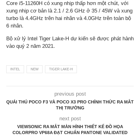
Core i5-11260H có xung nhịp thấp hơn một chút, với
xung nhịp cơ bản là 2.1 / 2.6 GHz ở 35 / 45W và xung
turbo là 4.4GHz trên hai nhân và 4.0GHz trên toàn bộ
6 nhân.
Bộ xử lý Intel Tiger Lake-H dự kiến sẽ được phát hành
vào quý 2 năm 2021.
INTEL
NEW
TIGER LAKE-H
previous post
QUÁI THÚ POCO F3 VÀ POCO X3 PRO CHÍNH THỨC RA MẮT
THỊ TRƯỜNG
next post
VIEWSONIC RA MẮT MÀN HÌNH THIẾT KẾ ĐỒ HỌA
COLORPRO VP68A ĐẠT CHUẨN PANTONE VALIDATED