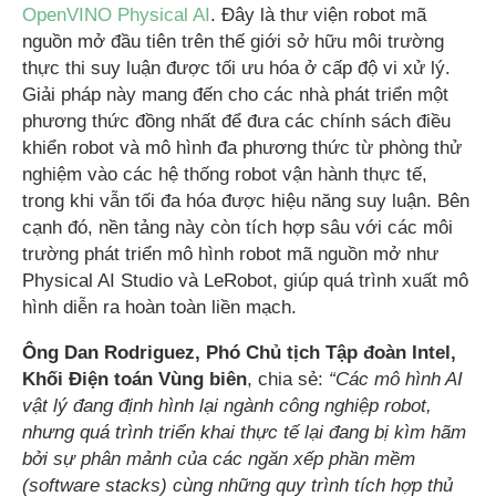
OpenVINO Physical AI
. Đây là thư viện robot mã
nguồn mở đầu tiên trên thế giới sở hữu môi trường
thực thi suy luận được tối ưu hóa ở cấp độ vi xử lý.
Giải pháp này mang đến cho các nhà phát triển một
phương thức đồng nhất để đưa các chính sách điều
khiển robot và mô hình đa phương thức từ phòng thử
nghiệm vào các hệ thống robot vận hành thực tế,
trong khi vẫn tối đa hóa được hiệu năng suy luận. Bên
cạnh đó, nền tảng này còn tích hợp sâu với các môi
trường phát triển mô hình robot mã nguồn mở như
Physical AI Studio và LeRobot, giúp quá trình xuất mô
hình diễn ra hoàn toàn liền mạch.
Ông Dan Rodriguez, Phó Chủ tịch Tập đoàn Intel,
Khối Điện toán Vùng biên
, chia sẻ:
“Các mô hình AI
vật lý đang định hình lại ngành công nghiệp robot,
nhưng quá trình triển khai thực tế lại đang bị kìm hãm
bởi sự phân mảnh của các ngăn xếp phần mềm
(software stacks) cùng những quy trình tích hợp thủ