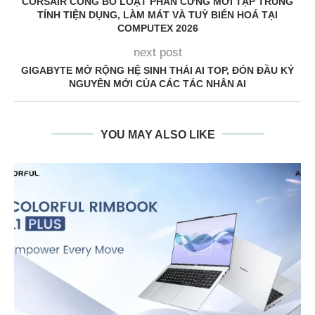
CORSAIR CÔNG BỐ LOẠT PHẦN CỨNG MỚI TẬP TRUNG
TÍNH TIỆN DỤNG, LÀM MÁT VÀ TUỲ BIẾN HOÁ TẠI
COMPUTEX 2026
next post
GIGABYTE MỞ RỘNG HỆ SINH THÁI AI TOP, ĐÓN ĐẦU KỶ
NGUYÊN MỚI CỦA CÁC TÁC NHÂN AI
YOU MAY ALSO LIKE