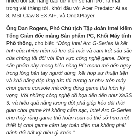
nhiều đối tác hàng đầu dự kiến sẽ lần lượt ra mắt
trong vài tháng tới, khởi đầu với Acer Predator Atlas
8, MSI Claw 8 EX AI+, và OneXPlayer.
Ông Dan Rogers, Phó Chủ tịch Tập đoàn Intel kiêm
Tổng Giám đốc mảng Sản phẩm PC, Khối Máy tính
Phổ thông
, cho biết:
“Dòng Intel Arc G-Series là kết
tinh của nhiều năm nỗ lực đổi mới và cam kết sâu sắc
của chúng tôi đối với lĩnh vực công nghệ game. Dòng
sản phẩm này mang hiệu năng PC mạnh mẽ đến ngay
trong lòng bàn tay người dùng, kết hợp sự thuận tiện
và khả năng đáp ứng tức thì tương tự như trên máy
chơi game console mà cộng động game thủ luôn kỳ
vọng. Với những công nghệ đồ họa tiên tiến như XeSS
3, và hiệu quả năng lượng đột phá giúp kéo dài thời
gian chơi game khi không cắm sạc, Intel Arc G-Series
cho thấy rằng game thủ hoàn toàn có thể sở hữu một
thiết bị chơi game cầm tay toàn diện mà không phải
đánh đổi bất kỳ điều gì khác.”