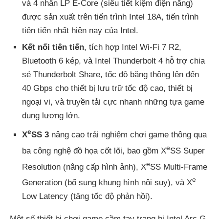
và 4 nhân LP E-Core (siêu tiết kiệm điện năng)
được sản xuất trên tiến trình Intel 18A, tiến trình
tiên tiến nhất hiện nay của Intel.
Kết nối tiên tiến
, tích hợp Intel Wi-Fi 7 R2,
Bluetooth 6 kép, và Intel Thunderbolt 4 hỗ trợ chia
sẻ Thunderbolt Share, tốc độ băng thông lên đến
40 Gbps cho thiết bị lưu trữ tốc độ cao, thiết bị
ngoại vi, và truyền tải cực nhanh những tựa game
dung lượng lớn.
e
X
SS 3
nâng cao trải nghiệm chơi game thông qua
e
ba công nghệ đồ họa cốt lõi, bao gồm X
SS Super
e
Resolution (nâng cấp hình ảnh), X
SS Multi-Frame
e
Generation (bổ sung khung hình nội suy), và X
Low Latency (tăng tốc độ phản hồi).
Một số thiết bị chơi game cầm tay trang bị Intel Arc G-