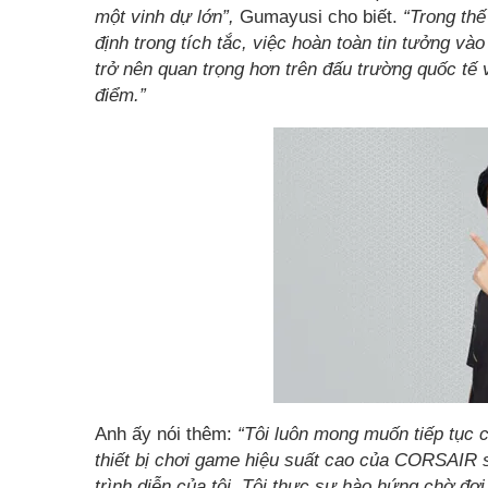
một vinh dự lớn”,
Gumayusi cho biết.
“Trong thế
định trong tích tắc, việc hoàn toàn tin tưởng vào
trở nên quan trọng hơn trên đấu trường quốc tế v
điểm.”
Anh ấy nói thêm:
“Tôi luôn mong muốn tiếp tục c
thiết bị chơi game hiệu suất cao của CORSAIR 
trình diễn của tôi. Tôi thực sự hào hứng chờ đợ