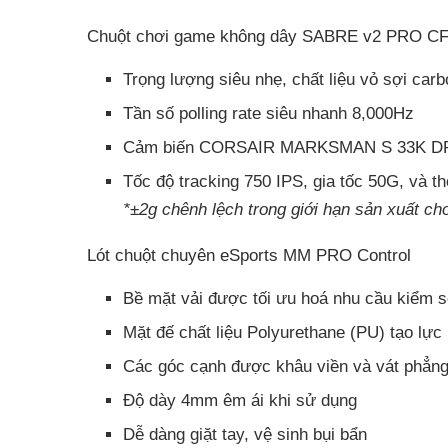
Chuột chơi game không dây SABRE v2 PRO C
Trọng lượng siêu nhẹ, chất liệu vỏ sợi car
Tần số polling rate siêu nhanh 8,000Hz
Cảm biến CORSAIR MARKSMAN S 33K DPI,
Tốc độ tracking 750 IPS, gia tốc 50G, và th
*±2g chênh lệch trong giới hạn sản xuất ch
Lót chuột chuyên eSports MM PRO Control
Bề mặt vải được tối ưu hoá nhu cầu kiểm s
Mặt đế chất liệu Polyurethane (PU) tạo lự
Các góc cạnh được khâu viền và vát phẳng
Độ dày 4mm êm ái khi sử dụng
Dễ dàng giặt tay, vệ sinh bụi bẩn