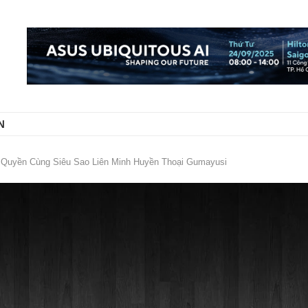
N
uyền Cùng Siêu Sao Liên Minh Huyền Thoại Gumayusi