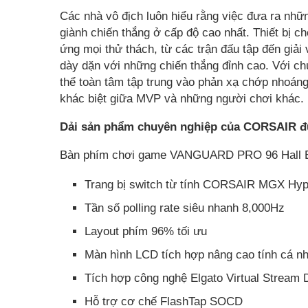
Các nhà vô địch luôn hiểu rằng việc đưa ra nhữ
giành chiến thắng ở cấp độ cao nhất. Thiết bị 
ứng mọi thử thách, từ các trận đấu tập đến giả
dày dặn với những chiến thắng đỉnh cao. Với chú
thể toàn tâm tập trung vào phản xạ chớp nhoáng
khác biệt giữa MVP và những người chơi khác.
Dải sản phẩm chuyên nghiệp của CORSAIR đ
Bàn phím chơi game VANGUARD PRO 96 Hall E
Trang bị switch từ tính CORSAIR MGX Hyp
Tần số polling rate siêu nhanh 8,000Hz
Layout phím 96% tối ưu
Màn hình LCD tích hợp nâng cao tính cá n
Tích hợp công nghệ Elgato Virtual Stream
Hỗ trợ cơ chế FlashTap SOCD