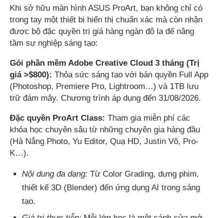
Khi sở hữu màn hình ASUS ProArt, bạn không chỉ có
trong tay một thiết bị hiển thị chuẩn xác mà còn nhận
được bộ đặc quyền trị giá hàng ngàn đô la để nâng
tầm sự nghiệp sáng tạo:
Gói phần mềm Adobe Creative Cloud 3 tháng (Trị
giá >$800):
Thỏa sức sáng tạo với bản quyền Full App
(Photoshop, Premiere Pro, Lightroom…) và 1TB lưu
trữ đám mây. Chương trình áp dụng đến 31/08/2026.
Đặc quyền ProArt Class:
Tham gia miễn phí các
khóa học chuyên sâu từ những chuyên gia hàng đầu
(Hà Nắng Photo, Yu Editor, Quạ HD, Justin Võ, Pro-
K…).
Nội dung đa dạng:
Từ Color Grading, dựng phim,
thiết kế 3D (Blender) đến ứng dụng AI trong sáng
tạo.
Giá trị thực tiễn:
Mỗi lớp học là một cánh cửa mở