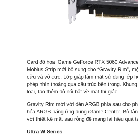
Card đồ họa iGame GeForce RTX 5060 Advanced 
Mobius Strip mới bổ sung cho “Gravity Rim”, mộ
cửu và vô cực. Lớp giáp làm mát sử dụng lớp h
phép nhìn thoáng qua cấu trúc bên trong. Khung
loại, tạo thêm độ nổi bật về mặt thị giác.
Gravity Rim mới với đèn ARGB phía sau cho phé
hóa ARGB bằng ứng dụng iGame Center. Bộ tản n
với thiết kế mặt sau rỗng để mang lại hiệu quả 
Ultra W Series