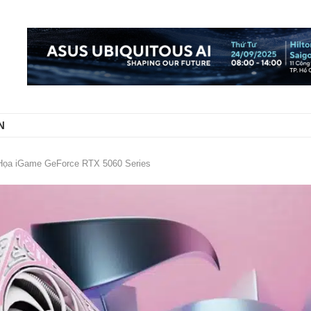
N
ọa iGame GeForce RTX 5060 Series