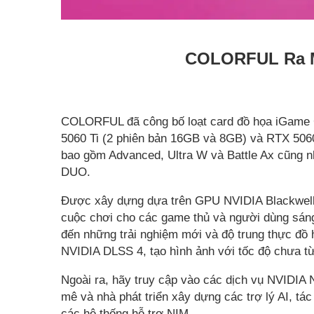
COLORFUL Ra M
COLORFUL đã công bố loạt card đồ họa iGame 
5060 Ti (2 phiên bản 16GB và 8GB) và RTX 5
bao gồm Advanced, Ultra W và Battle Ax cũng n
DUO.
Được xây dựng dựa trên GPU NVIDIA Blackwell
cuộc chơi cho các game thủ và người dùng sáng
đến những trải nghiệm mới và độ trung thực đồ h
NVIDIA DLSS 4, tạo hình ảnh với tốc độ chưa từ
Ngoài ra, hãy truy cập vào các dịch vụ NVIDIA 
mê và nhà phát triển xây dựng các trợ lý AI, tác
các hệ thống hỗ trợ NIM.