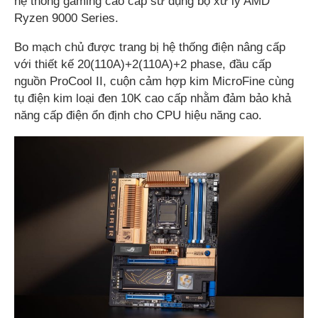
hệ thống gaming cao cấp sử dụng bộ xử lý AMD
Ryzen 9000 Series.
Bo mạch chủ được trang bị hệ thống điện nâng cấp
với thiết kế 20(110A)+2(110A)+2 phase, đầu cấp
nguồn ProCool II, cuộn cảm hợp kim MicroFine cùng
tụ điện kim loại đen 10K cao cấp nhằm đảm bảo khả
năng cấp điện ổn định cho CPU hiệu năng cao.