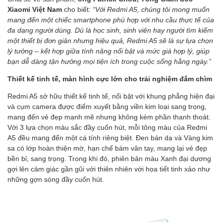
Xiaomi Việt Nam
cho biết:
“Với Redmi A5, chúng tôi mong muốn
mang đến một chiếc smartphone phù hợp với nhu cầu thực tế của
đa dạng người dùng. Dù là học sinh, sinh viên hay người tìm kiếm
một thiết bị đơn giản nhưng hiệu quả, Redmi A5 sẽ là sự lựa chọn
lý tưởng – kết hợp giữa tính năng nổi bật và mức giá hợp lý, giúp
bạn dễ dàng tận hưởng mọi tiện ích trong cuộc sống hằng ngày.”
Thiết kế tinh tế, màn hình cực lớn cho trải nghiệm đắm chìm
Redmi A5 sở hữu thiết kế tinh tế, nổi bật với khung phẳng hiện đại
và cụm camera được điểm xuyết bằng viền kim loại sang trọng,
mang đến vẻ đẹp mạnh mẽ nhưng không kém phần thanh thoát.
Với 3 lựa chọn màu sắc đầy cuốn hút, mỗi tông màu của Redmi
A5 đều mang đến một cá tính riêng biệt. Đen bán dạ và Vàng kim
sa có lớp hoàn thiện mờ, hạn chế bám vân tay, mang lại vẻ đẹp
bền bỉ, sang trọng. Trong khi đó, phiên bản màu Xanh đại dương
gợi lên cảm giác gần gũi với thiên nhiên với họa tiết tinh xảo như
những gợn sóng đầy cuốn hút.