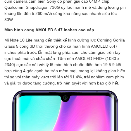
cụm camera cảm biến Sony độ phân giải cao 64MP, chip
Qualcomm Snapdragon 730G uy lực mạnh mẽ và dung lượng pin
khủng lên đến 5.260 mAh cùng khả năng sạc nhanh siêu tốc
30W.
Màn hình cong AMOLED 6.47 inches cao cấp
Mi Note 10 Lite mang đến thiết kế kính cường lực Corning Gorilla
Glass 5 cong 3D thời thượng cho cả màn hình AMOLED 6.47
inches phía trước lẫn mặt lưng phía sau, cho cảm giác trên tay
cực thoải mái và chắc chắn. Tấm nền AMOLED FHD+ (1080 x
2340) cực sắc nét với tỷ lệ màn hình chuẩn điện ảnh 19.5:9 kết
hợp cùng 4 góc cạnh bo tròn mềm mại, mang lại không gian hiển
thị so với thân máy vượt trội lên tới 91.4%, trải nghiệm xem phim
và giải trí được tăng cường, trở nên tuyệt vời hơn bao giờ hết.