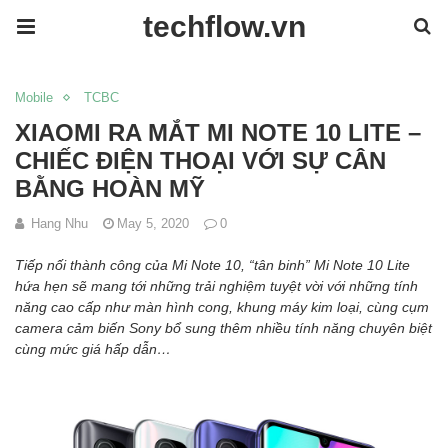
techflow.vn
Mobile
TCBC
XIAOMI RA MẮT MI NOTE 10 LITE –
CHIẾC ĐIỆN THOẠI VỚI SỰ CÂN
BẰNG HOÀN MỸ
Hang Nhu
May 5, 2020
0
Tiếp nối thành công của Mi Note 10, “tân binh” Mi Note 10 Lite
hứa hẹn sẽ mang tới những trải nghiệm tuyệt
vời với những
tính
năng cao cấp như màn hình cong
, khung máy kim loại,
cùng cụm
camera
cảm biến Sony bổ sung thêm nhiều tính năng chuyên biệt
cùng mức giá hấp dẫn…