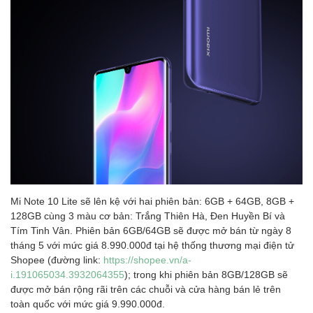
Mi Note 10 Lite sẽ lên kệ với hai phiên bản: 6GB + 64GB, 8GB +
128GB cùng 3 màu cơ bản: Trắng Thiên Hà, Đen Huyền Bí và
Tím Tinh Vân. Phiên bản 6GB/64GB sẽ được mở bán từ ngày 8
tháng 5 với mức giá 8.990.000đ tại hệ thống thương mại điện tử
Shopee (đường link:
https://shopee.vn/a-
i.191065034.3932064355
); trong khi phiên bản 8GB/128GB sẽ
được mở bán rộng rãi trên các chuỗi và cửa hàng bán lẻ trên
toàn quốc với mức giá 9.990.000đ.