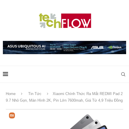
Home
Tin Tức
Xiaomi Chính Thức Ra Mắt REDMI Pad 2
9.7 Nhỏ Gọn, Màn Hình 2K, Pin Lớn 7600mah, Giá Từ 4,9 Triệu Đồng