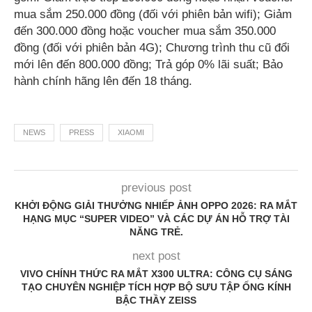
mua sắm 250.000 đồng (đối với phiên bản wifi); Giảm
đến 300.000 đồng hoặc voucher mua sắm 350.000
đồng (đối với phiên bản 4G); Chương trình thu cũ đổi
mới lên đến 800.000 đồng; Trả góp 0% lãi suất; Bảo
hành chính hãng lên đến 18 tháng.
NEWS
PRESS
XIAOMI
previous post
KHỞI ĐỘNG GIẢI THƯỞNG NHIẾP ẢNH OPPO 2026: RA MẮT
HẠNG MỤC “SUPER VIDEO” VÀ CÁC DỰ ÁN HỖ TRỢ TÀI
NĂNG TRẺ.
next post
VIVO CHÍNH THỨC RA MẮT X300 ULTRA: CÔNG CỤ SÁNG
TẠO CHUYÊN NGHIỆP TÍCH HỢP BỘ SƯU TẬP ỐNG KÍNH
BẬC THẦY ZEISS