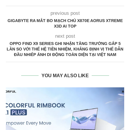
previous post
GIGABYTE RA MẮT BO MẠCH CHỦ X870E AORUS XTREME
X3D AI TOP
next post
OPPO FIND X9 SERIES GHI NHẬN TĂNG TRƯỞNG GẤP 5
LẦN SO VỚI THẾ HỆ TIỀN NHIỆM, KHẲNG ĐỊNH VỊ THẾ DẪN
ĐẦU NHIẾP ẢNH DI ĐỘNG TOÀN DIỆN TẠI VIỆT NAM
YOU MAY ALSO LIKE