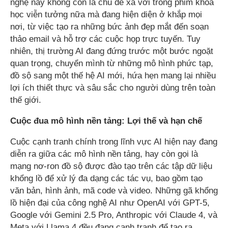
nghệ này không còn là chủ đề xa vời trong phim khoa
học viễn tưởng nữa mà đang hiện diện ở khắp mọi
nơi, từ việc tạo ra những bức ảnh đẹp mắt đến soạn
thảo email và hỗ trợ các cuộc họp trực tuyến. Tuy
nhiên, thị trường AI đang đứng trước một bước ngoặt
quan trọng, chuyển mình từ những mô hình phức tạp,
đồ sộ sang một thế hệ AI mới, hứa hẹn mang lại nhiều
lợi ích thiết thực và sâu sắc cho người dùng trên toàn
thế giới.
Cuộc đua mô hình nền tảng: Lợi thế và hạn chế
Cuộc cạnh tranh chính trong lĩnh vực AI hiện nay đang
diễn ra giữa các mô hình nền tảng, hay còn gọi là
mạng nơ-ron đồ sộ được đào tạo trên các tập dữ liệu
khổng lồ để xử lý đa dạng các tác vụ, bao gồm tạo
văn bản, hình ảnh, mã code và video. Những gã khổng
lồ hiện đại của công nghệ AI như OpenAI với GPT-5,
Google với Gemini 2.5 Pro, Anthropic với Claude 4, và
Meta với Llama 4 đều đang cạnh tranh để tạo ra