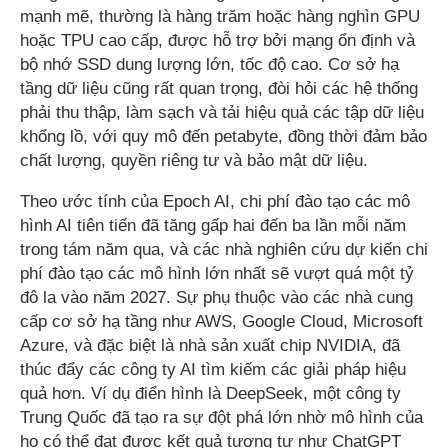
mạnh mẽ, thường là hàng trăm hoặc hàng nghìn GPU
hoặc TPU cao cấp, được hỗ trợ bởi mạng ổn định và
bộ nhớ SSD dung lượng lớn, tốc độ cao. Cơ sở hạ
tầng dữ liệu cũng rất quan trọng, đòi hỏi các hệ thống
phải thu thập, làm sạch và tải hiệu quả các tập dữ liệu
khổng lồ, với quy mô đến petabyte, đồng thời đảm bảo
chất lượng, quyền riêng tư và bảo mật dữ liệu.
Theo ước tính của Epoch AI, chi phí đào tạo các mô
hình AI tiên tiến đã tăng gấp hai đến ba lần mỗi năm
trong tám năm qua, và các nhà nghiên cứu dự kiến ​​chi
phí đào tạo các mô hình lớn nhất sẽ vượt quá một tỷ
đô la vào năm 2027. Sự phụ thuộc vào các nhà cung
cấp cơ sở hạ tầng như AWS, Google Cloud, Microsoft
Azure, và đặc biệt là nhà sản xuất chip NVIDIA, đã
thúc đẩy các công ty AI tìm kiếm các giải pháp hiệu
quả hơn. Ví dụ điển hình là DeepSeek, một công ty
Trung Quốc đã tạo ra sự đột phá lớn nhờ mô hình của
họ có thể đạt được kết quả tương tự như ChatGPT