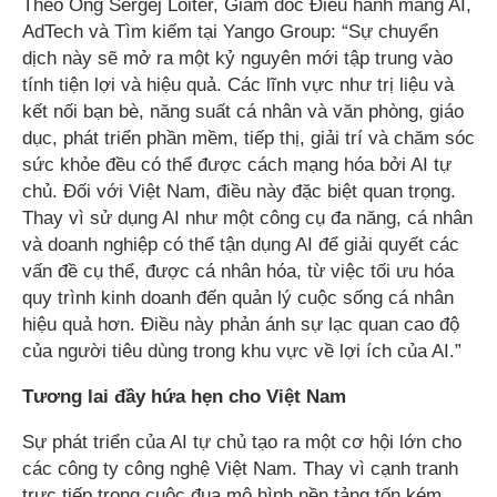
Theo Ông Sergej Loiter, Giám đốc Điều hành mảng AI,
AdTech và Tìm kiếm tại Yango Group: “Sự chuyển
dịch này sẽ mở ra một kỷ nguyên mới tập trung vào
tính tiện lợi và hiệu quả. Các lĩnh vực như trị liệu và
kết nối bạn bè, năng suất cá nhân và văn phòng, giáo
dục, phát triển phần mềm, tiếp thị, giải trí và chăm sóc
sức khỏe đều có thể được cách mạng hóa bởi AI tự
chủ. Đối với Việt Nam, điều này đặc biệt quan trọng.
Thay vì sử dụng AI như một công cụ đa năng, cá nhân
và doanh nghiệp có thể tận dụng AI để giải quyết các
vấn đề cụ thể, được cá nhân hóa, từ việc tối ưu hóa
quy trình kinh doanh đến quản lý cuộc sống cá nhân
hiệu quả hơn. Điều này phản ánh sự lạc quan cao độ
của người tiêu dùng trong khu vực về lợi ích của AI.”
Tương lai đầy hứa hẹn cho Việt Nam
Sự phát triển của AI tự chủ tạo ra một cơ hội lớn cho
các công ty công nghệ Việt Nam. Thay vì cạnh tranh
trực tiếp trong cuộc đua mô hình nền tảng tốn kém,