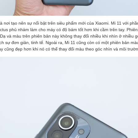
à nơi tạo nên sự nổi bật trên siêu phẩm mới của Xiaomi. Mi 11 với phầ
ictus phủ nhám làm cho máy có độ bám tốt hơn khi cầm trên tay. Phiên
 Dạ và màu trên phiên bản này không thay đổi nhiều khi nhìn ở nhiều 
ch sự đơn giản, tinh tế. Ngoài ra, Mi 11 cũng còn có một phiên bản m
y cũng đẹp hơn khi nó có thể thay đổi màu theo góc nhìn và môi trườ