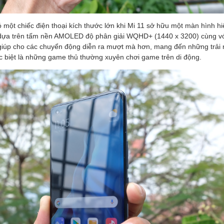
ó một chiếc điện thoại kích thước lớn khi Mi 11 sở hữu một màn hình hi
 dựa trên tấm nền AMOLED độ phân giải WQHD+ (1440 x 3200) cùng vớ
 giúp cho các chuyển động diễn ra mượt mà hơn, mang đến những trải 
 biệt là những game thủ thường xuyên chơi game trên di động.