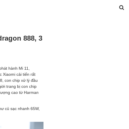
dragon 888, 3
phát hành Mi 11,
 Xiaomi cải tiến rất
, con chip xử lý đầu
iới trang bị con chip
t lượng cao từ Harman
như củ sạc nhanh 65W,