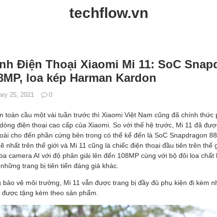
techflow.vn
nh Điện Thoại Xiaomi Mi 11: SoC Snap
8MP, loa kép Harman Kardon
ary 25, 2021
0
n toàn cầu một vài tuần trước thì Xiaomi Việt Nam cũng đã chính thức 
 dòng điện thoại cao cấp của Xiaomi. So với thế hệ trước, Mi 11 đã được
ngoài cho đến phần cứng bên trong có thể kể đến là SoC Snapdragon 888
hất trên thế giới và Mi 11 cũng là chiếc điện thoại đầu tiên trên thế g
 ba camera AI với độ phân giải lên đến 108MP cùng với bộ đôi loa chấ
những trang bị tiên tiến đáng giá khác.
 bảo vệ môi trường, Mi 11 vẫn được trang bị đầy đủ phụ kiện đi kèm 
g được tặng kèm theo sản phẩm.