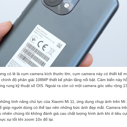
ưng có lẻ là cụm camera kích thước lớn, cụm camera này có thiết kế m
chính độ phân giải 108MP thiết kế phân tầng nổi bật. Cảm biến này hỗ
ng rung kỹ thuật số OIS. Ngoài ra còn có một camera góc siêu rộng
hững tính năng chủ lực của Xiaomi Mi 11, ứng dụng chụp ảnh trên Mi 1
 để giúp người dùng có thể tạo nên những bức ảnh đẹp mắt. Camera trê
 nhiên chúng tôi không đánh giá cao chất lượng hình ảnh khi ở tiêu c
hực sự tốt khi zoom 10x đổ lại.