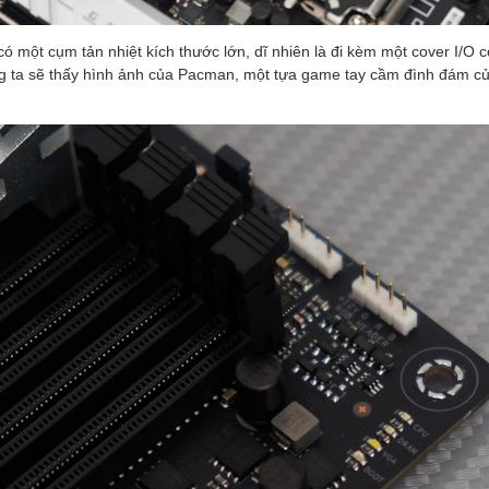
 một cụm tản nhiệt kích thước lớn, dĩ nhiên là đi kèm một cover I/O c
 ta sẽ thấy hình ảnh của Pacman, một tựa game tay cầm đình đám của