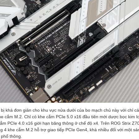
 bị khá đơn giản cho khu vực nửa dưới của bo mạch chủ này với chỉ cá
he cắm M.2. Chỉ có khe cắm PCIe 5.0 x16 đầu tiên mới dược bọc kim lo
cắm PCIe 4.0 x16 giới hạn băng thông ở chế độ x4. Trên ROG Strix Z
ng 4 khe cắm M.2 hỗ trợ giao tiếp PCIe Gen4, khá nhiều đối với một 
 phổ thông.