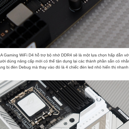
-A Gaming WiFi D4 hỗ trợ bộ nhớ DDR4 sẽ là một lựa chọn hấp dẫn vớ
ười dùng nâng cấp mới có thể tận dụng lại các thành phần sẳn có nhằm 
g bị đèn Debug mà thay vào đó là 4 chiếc đèn led nhỏ hiển thị nhanh 