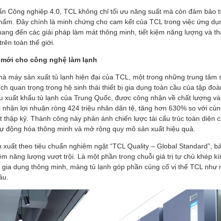
ẩn Công nghiệp 4.0, TCL không chỉ tối ưu năng suất mà còn đảm bảo tí
hẩm. Đây chính là minh chứng cho cam kết của TCL trong việc ứng d
ang đến các giải pháp làm mát thông minh, tiết kiệm năng lượng và th
trên toàn thế giới.
 mới cho công nghệ làm lạnh
 nhà máy sản xuất tủ lạnh hiện đại của TCL, một trong những trung tâm s
ch quan trọng trong hệ sinh thái thiết bị gia dụng toàn cầu của tập đo
ầu xuất khẩu tủ lạnh của Trung Quốc, được công nhận về chất lượng và
nhận lợi nhuận ròng 424 triệu nhân dân tệ, tăng hơn 630% so với cù
 thập kỷ. Thành công này phản ánh chiến lược tái cấu trúc toàn diện 
 tự động hóa thông minh và mở rộng quy mô sản xuất hiệu quả.
xuất theo tiêu chuẩn nghiêm ngặt “TCL Quality – Global Standard”, bả
ệm năng lượng vượt trội. Là một phần trong chuỗi giá trị tự chủ khép kí
 bị gia dụng thông minh, mảng tủ lạnh góp phần củng cố vị thế TCL nh
ầu.