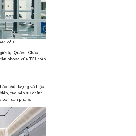
oàn cầ
u
 giới tại Quảng Châu –
 tiên phong của TCL trên
 bảo chất lượng và hiệu
ghiệp, tạo nên sự chính
độ bền sản phẩm.