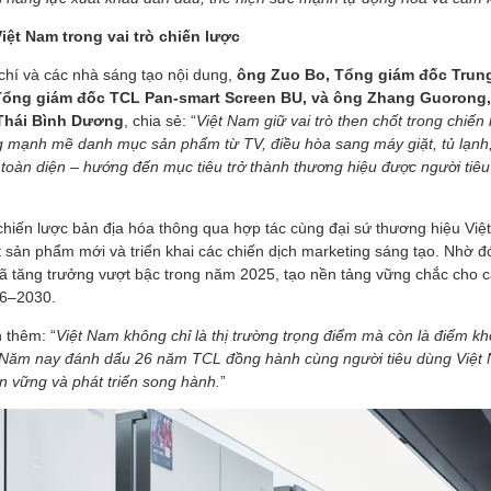
iệt Nam trong vai trò chiến lược
chí và các nhà sáng tạo nội dung,
ông Zuo Bo, Tổng giám đốc Trun
Tổng giám đốc TCL Pan-smart Screen BU, và ông Zhang Guorong,
Thái Bình Dương
, chia sẻ: “
Việt Nam giữ vai trò then chốt trong chiến
 mạnh mẽ danh mục sản phẩm từ TV, điều hòa sang máy giặt, tủ lạnh,
 toàn diện – hướng đến mục tiêu trở thành thương hiệu được người tiêu
hiến lược bản địa hóa thông qua hợp tác cùng đại sứ thương hiệu Việt,
t sản phẩm mới và triển khai các chiến dịch marketing sáng tạo. Nhờ đ
đã tăng trưởng vượt bậc trong năm 2025, tạo nền tảng vững chắc cho 
26–2030.
thêm: “
Việt Nam không chỉ là thị trường trọng điểm mà còn là điểm kh
 Năm nay đánh dấu 26 năm TCL đồng hành cùng người tiêu dùng Việt
n vững và phát triển song hành.
”