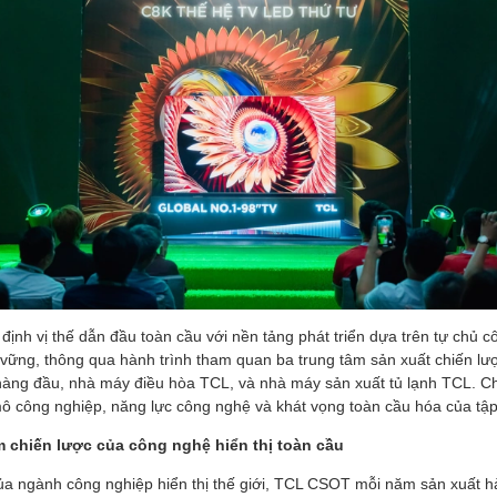
ịnh vị thế dẫn đầu toàn cầu với nền tảng phát triển dựa trên tự chủ c
vững, thông qua hành trình tham quan ba trung tâm sản xuất chiến l
hàng đầu, nhà máy điều hòa TCL, và nhà máy sản xuất tủ lạnh TCL. C
mô công nghiệp, năng lực công nghệ và khát vọng toàn cầu hóa của tậ
 chiến lược của công nghệ hiển thị toàn cầu
của ngành công nghiệp hiển thị thế giới, TCL CSOT mỗi năm sản xuất h