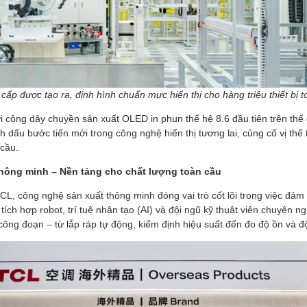
ấp được tạo ra, định hình chuẩn mực hiển thị cho hàng triệu thiết bị t
i công dây chuyền sản xuất OLED in phun thế hệ 8.6 đầu tiên trên thế
 dấu bước tiến mới trong công nghệ hiển thị tương lai, củng cố vị thế
cầu.
hông minh – Nền tảng cho chất lượng toàn cầu
L, công nghệ sản xuất thông minh đóng vai trò cốt lõi trong việc đảm
tích hợp robot, trí tuệ nhân tạo (AI) và đội ngũ kỹ thuật viên chuyên n
 công đoạn – từ lắp ráp tự động, kiểm định hiệu suất đến đo độ ồn và 