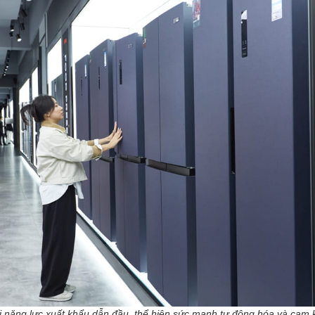
 năng lực xuất khẩu dẫn đầu, thể hiện sức mạnh tự động hóa và cam k