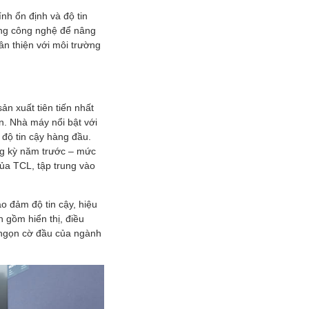
nh ổn định và độ tin
ụng công nghệ để nâng
ân thiện với môi trường
ản xuất tiên tiến nhất
àn. Nhà máy nổi bật với
 độ tin cậy hàng đầu.
ng kỳ năm trước – mức
của TCL, tập trung vào
o đảm độ tin cậy, hiệu
n gồm hiển thị, điều
ư ngọn cờ đầu của ngành