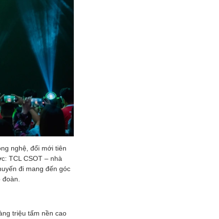
ông nghệ, đổi mới tiên
ược: TCL CSOT – nhà
huyến đi mang đến góc
p đoàn.
àng triệu tấm nền cao