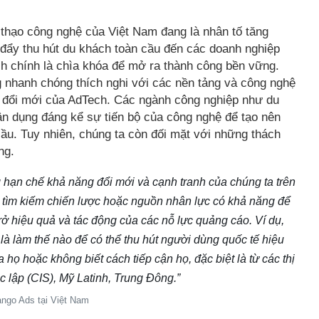
h thạo công nghệ của Việt Nam đang là nhân tố tăng
 đẩy thu hút du khách toàn cầu đến các doanh nghiệp
 chính là chìa khóa để mở ra thành công bền vững.
 nhanh chóng thích nghi với các nền tảng và công nghệ
sự đổi mới của AdTech. Các ngành công nghiệp như du
 tận dụng đáng kể sự tiến bộ của công nghệ để tạo nên
cầu. Tuy nhiên, chúng ta còn đối mặt với những thách
ng.
 hạn chế khả năng đổi mới và cạnh tranh của chúng ta trên
tìm kiếm chiến lược hoặc nguồn nhân lực có khả năng để
trở hiệu quả và tác động của các nỗ lực quảng cáo. Ví dụ,
là làm thế nào để có thể thu hút người dùng quốc tế hiệu
họ hoặc không biết cách tiếp cận họ, đặc biệt là từ các thị
 lập (CIS), Mỹ Latinh, Trung Đông.”
ngo Ads tại Việt Nam