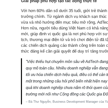
Giải pháp phù hợp tạo tác động thực tế
Với hơn 60% dân số dưới 35 tuổi, giới trẻ thàn
trưởng chính. Từ ngành dịch vụ khách sạn thúc
vừa và nhỏ hướng đến mục tiêu mở rộng, AdTech
Hơn nữa, người tiêu dùng Việt Nam có khả năng
mới, giúp định vị quốc gia là nơi phù hợp với 
lịch, thương mại điện tử và trò chơi điện tử đã
các chiến dịch quảng cáo thành công trên toàn 
thức đáng kể cần giải quyết để duy trì tăng trưở
​”Việc thiếu hụt chuyên môn sâu về AdTech đang
quy mô toàn cầu. Nhiều doanh nghiệp vẫn đang 
tối ưu hóa chiến dịch hiệu quả, điều có thể cản 
một trong những câu hỏi phổ biến nhất hiện nay 
quả khi doanh nghiệp chưa nắm rõ thói quen của 
trường mới nổi như Cộng đồng các Quốc gia Độc
– Bà Thư Nguyễn, Business Development Manager của Ya