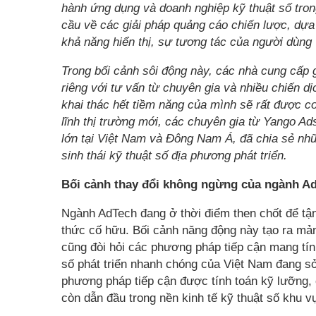
hành ứng dụng và doanh nghiệp kỹ thuật số tro
cầu về các giải pháp quảng cáo chiến lược, dựa
khả năng hiển thị, sự tương tác của người dùng
Trong bối cảnh sôi động này, các nhà cung cấp 
riêng với tư vấn từ chuyên gia và nhiều chiến d
khai thác hết tiềm năng của mình sẽ rất được c
lĩnh thị trường mới, các chuyên gia từ Yango Ad
lớn tại Việt Nam và Đông Nam Á, đã chia sẻ nh
sinh thái kỹ thuật số địa phương phát triển.
Bối cảnh thay đổi không ngừng của ngành Ad
Ngành AdTech đang ở thời điểm then chốt để tậ
thức cố hữu. Bối cảnh năng động này tạo ra mả
cũng đòi hỏi các phương pháp tiếp cận mang tính
số phát triển nhanh chóng của Việt Nam đang s
phương pháp tiếp cận được tính toán kỹ lưỡng, 
còn dẫn đầu trong nền kinh tế kỹ thuật số khu v