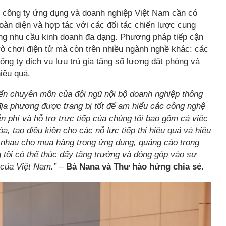
c công ty ứng dụng và doanh nghiệp Việt Nam cần có
oàn diện và hợp tác với các đối tác chiến lược cung
ứng nhu cầu kinh doanh đa dạng. Phương pháp tiếp cận
rò chơi điện tử mà còn trên nhiều ngành nghề khác: các
ông ty dịch vụ lưu trú gia tăng số lượng đặt phòng và
iệu quả.
riển chuyên môn của đội ngũ nội bộ doanh nghiệp thông
ịa phương được trang bị tốt để am hiểu các công nghệ
n phí và hỗ trợ trực tiếp của chúng tôi bao gồm cả việc
hóa, tạo điều kiện cho các nỗ lực tiếp thị hiệu quả và hiệu
c nhau cho mua hàng trong ứng dụng, quảng cáo trong
 tôi có thể thúc đẩy tăng trưởng và đóng góp vào sự
 của Việt Nam.”
–
Bà Nana và Thư hào hứng chia sẻ
.