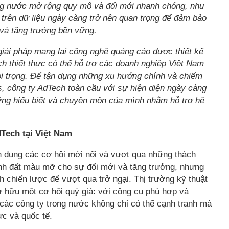
ng nước mở rộng quy mô và đổi mới nhanh chóng, nhu
 trên dữ liệu ngày càng trở nên quan trọng để đảm bảo
 và tăng trưởng bền vững.
giải pháp mang lại công nghệ quảng cáo được thiết kế
ịch thiết thực có thể hỗ trợ các doanh nghiệp Việt Nam
oi trọng. Để tận dụng những xu hướng chính và chiếm
s, công ty AdTech toàn cầu với sự hiện diện ngày càng
ững hiểu biết và chuyên môn của mình nhằm hỗ trợ hệ
Tech tại Việt Nam
n dụng các cơ hội mới nổi và vượt qua những thách
nh đất màu mỡ cho sự đổi mới và tăng trưởng, nhưng
 chiến lược để vượt qua trở ngại. Thị trường kỹ thuật
ở hữu một cơ hội quý giá: với công cụ phù hợp và
các công ty trong nước không chỉ có thể cạnh tranh mà
ực và quốc tế.