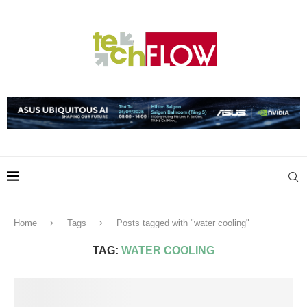
Home
Tags
Posts tagged with "water cooling"
TAG:
WATER COOLING