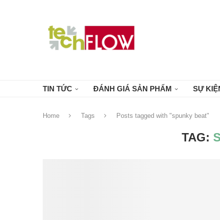
TIN TỨC
ĐÁNH GIÁ SẢN PHẨM
SỰ KIỆ
Home
Tags
Posts tagged with "spunky beat"
TAG: