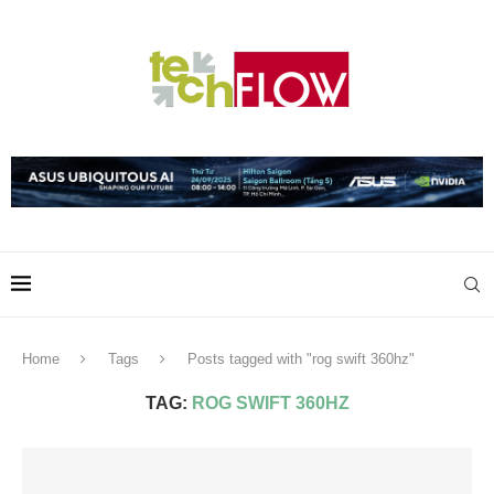
Home
Tags
Posts tagged with "rog swift 360hz"
TAG:
ROG SWIFT 360HZ