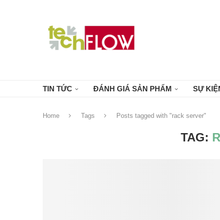
TIN TỨC
ĐÁNH GIÁ SẢN PHẨM
SỰ KIỆ
Home
Tags
Posts tagged with "rack server"
TAG: