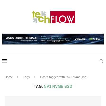
Home
Tags
Posts tagged with "nv1 nvme ssd"
TAG:
NV1 NVME SSD